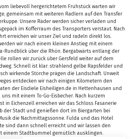
vom liebevoll hergerichtetem Frühstück warten wir
nge, gemeinsam mit weiteren Radlern auf den Transfer
erkuppe. Unsere Räder werden sicher verladen und
sgepäck im Kofferraum des Transporters verstaut. Nach
hrt erreichen wir unser Ziel und radeln direkt los.
werden wir nach einem kleinen Anstieg mit einem
-Rundblick über die Rhön. Bergabwärts entlang der
le rollen wir zurück über Gersfeld weiter auf dem
weg. Schnell ist klar: strahlend gelbe Rapsfelder und
isch wirkende Störche prägen die Landschaft. Unweit
eges entdecken wir nach einigen Kilometern den
aten der Eisdiele Eisheiligen.de in Hettenhausen und
 uns mit einem To-Go-Eisbecher. Nach kurzem
st in Eichenzell erreichen wir das Schloss Fasanerie
b der Stadt und genießen dort im Biergarten bei
 Musik die Nachmittagssonne. Fulda und das Hotel
te sind dann schnell erreicht und wir lassen den
t einem Stadtbummel gemütlich ausklingen.