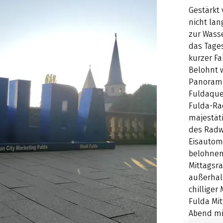
Gestärkt 
nicht la
zur Wass
das Tage
kurzer Fa
Belohnt 
Panorama
Fuldaquel
Fulda-Rad
majestät
des Radw
Eisautom
belohnen
Mittagsra
außerhal
chilliger
Fulda Mit
Abend mi