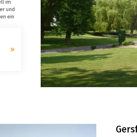
ll im
ger und
hen ein
Gers