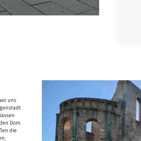
wir uns
rgenstadt
rlassen
 den Dom.
ßen die
en,