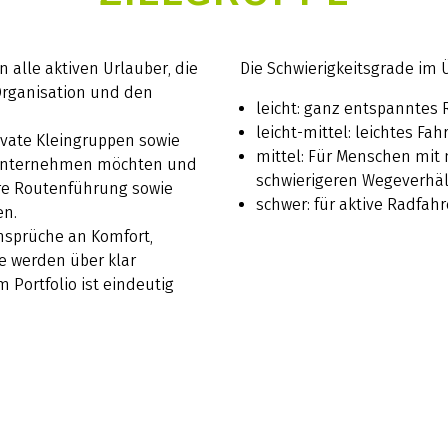
 alle aktiven Urlauber, die
Die Schwierigkeitsgrade im Ü
 Organisation und den
leicht: ganz entspanntes
leicht-mittel: leichtes Fa
rivate Kleingruppen sowie
mittel: Für Menschen mit 
l unternehmen möchten und
schwierigeren Wegeverhäl
lare Routenführung sowie
schwer: für aktive Radfa
en.
Ansprüche an Komfort,
e werden über klar
m Portfolio ist eindeutig