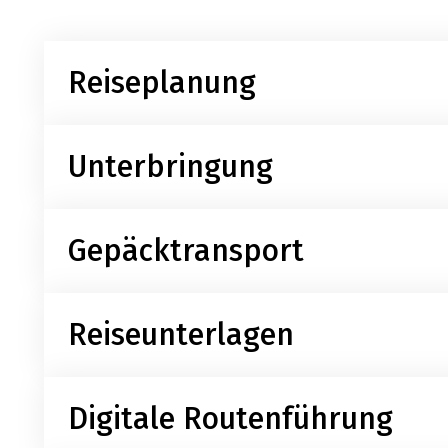
Reiseplanung
Unterbringung
Das Produktmanagement plant die Reisen und erstel
Gepäcktransport
Die Partnerhotels werden sorgfältig ausgewählt. Hie
Reiseunterlagen
Das Gepäck wird zwischen den Etappenzielen transpo
Digitale Routenführung
Detaillierte digitale Reiseunterlagen mit Vorab-In
gedruckte Reiseunterlagen im Starthotel zur Verfüg