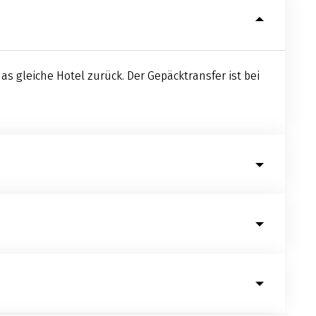
 gleiche Hotel zurück. Der Gepäcktransfer ist bei
nden die Radtouren statt. So entfällt das tägliche
els haben eine besondere Lage und eine