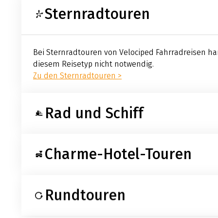
Sternradtouren
Bei Sternradtouren von Velociped Fahrradreisen han
diesem Reisetyp nicht notwendig.
Zu den Sternradtouren >
Rad und Schiff
Charme-Hotel-Touren
Die Kombination aus Rad und Schiff bedeutet, dass 
Kofferpacken, denn die Radler kehren jeden Abend au
Zu den Reisen per Rad und Schiff >
Rundtouren
Bei den Charme-Hotel-Touren übernachtet man in 
herausragende Aussstattung, meistens mit Sauna
Zu den Reisen mit Charme >