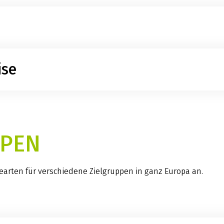
g zur Velociped-App bereitgestellt. Mit Hilfe der App ist ein
ise
der, E-Bikes, Kinderräder und Kinderequipment.
agen oder Notfällen zur Verfügung.
YPEN
searten für verschiedene Zielgruppen in ganz Europa an.