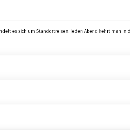
delt es sich um Standortreisen. Jeden Abend kehrt man in das
die Übernachtungen auf einem Schiff stattfindet. Tagsüber fi
f ihr Schiff zurück.
sehr hochwertigen Hotels mit besonderem Ambiente. Die Hot
 oder Schwimmbad.