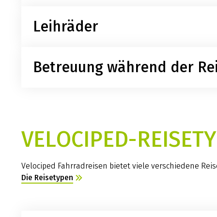
Leihräder
Für die Navigation während der Reise wird der Zugan
Betreuung während der Re
Bereitstellung hochwertiger und robuster Tourenrä
>> Velociped Leihräder
Ein Hotline-Service steht den Gästen täglich bei Fr
VELOCIPED-REISET
Velociped Fahrradreisen bietet viele verschiedene Rei
Die Reisetypen