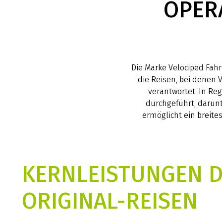
OPER
Die Marke Velociped Fahrr
die Reisen, bei denen 
verantwortet. In R
durchgeführt, darun
ermöglicht ein breite
KERNLEISTUNGEN D
ORIGINAL-REISEN