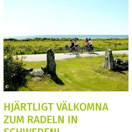
©
Active Scandinavia
HJÄRTLIGT VÄLKOMNA
ZUM RADELN IN