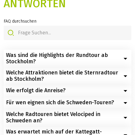
ANTWORTEN
FAQ durchsuchen
Was sind die Highlights der Rundtour ab
Stockholm?
Welche Attraktionen bietet die Sternradtour
Entdecken Sie Schlösser wie Drottningholm und
ab Stockholm?
Gripsholm, gemütliche Kleinstädte wie Mariefred und
Trosa, sowie das historische Stadtzentrum Stockholms.
Wie erfolgt die Anreise?
Schlösser, traumhafte Natur, faszinierende Museen (z.
B. Vasa-Museum), das Rathaus mit Nobelbankett-Saal,
Für wen eignen sich die Schweden-Touren?
Flug nach Stockholm oder Göteborg bzw. Kopenhagen
idyllische Außenbezirke und Seenlandschaften.
(für Helsingborg) und Weiterfahrt mit Zug möglich.
Welche Radtouren bietet Velociped in
Ideal für Kulturfans, Naturfreunde, Individualreisende
Schweden an?
und Genussradler – mit Komfort, Service und
skandinavischer Ruhe.
Was erwartet mich auf der Kattegatt-