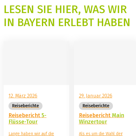
Reiseunterlagen erhalten Sie Informationen zum
LESEN SIE HIER, WAS WIR
Parken beim Starthotel oder in der Nähe des
Starthotels. Wir können keine Parkplätze für Sie
IN BAYERN ERLEBT HABEN
reservieren. Wir empfehlen Ihnen direkt beim
Starthotel anzufragen, ob Sie dort Ihr Auto für die
Dauer der Reise stehen lassen können und ob der
Parkplatz reserviert werden kann.
12. März 2026
29. Januar 2026
Reiseberichte
Reiseberichte
Reisebericht
5-
Reisebericht
Main
Flüsse-Tour
Winzertour
Lange haben wir auf die
Als es um die Wahl der