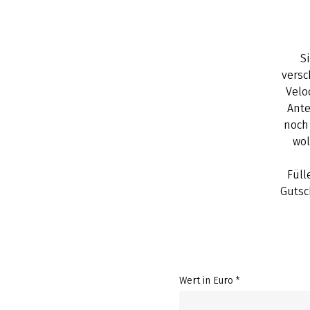
S
versc
Velo
Ante
noch
wol
Füll
Gutsc
Wert in Euro *