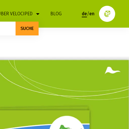
ÜBER VELOCIPED
BLOG
de
/
en
SUCHE