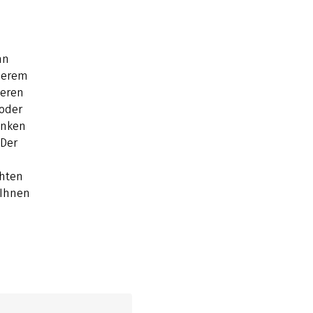
nn
nserem
deren
 oder
enken
 Der
chten
 Ihnen