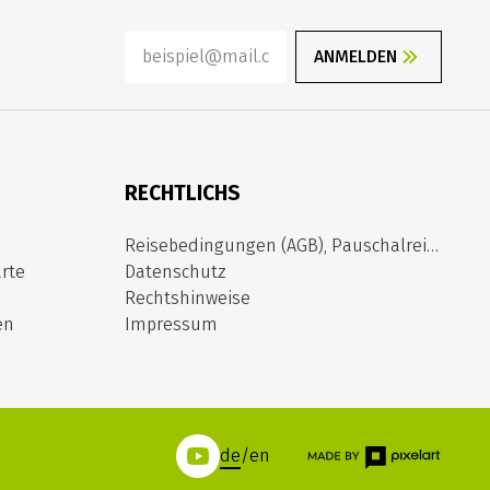
ANMELDEN
RECHTLICHS
Reisebedingungen (AGB), Pauschalreiserichtlinie
rte
Datenschutz
Rechtshinweise
en
Impressum
de
/
en
(LINK ÖFFNET IN NEUEM TAB)