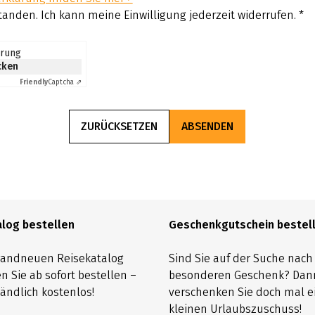
tanden. Ich kann meine Einwilligung jederzeit widerrufen.
*
erung
icken
Friendly
Captcha ⇗
ZURÜCKSETZEN
ABSENDEN
alog bestellen
Geschenkgutschein bestel
randneuen Reisekatalog
Sind Sie auf der Suche nac
n Sie ab sofort bestellen –
besonderen Geschenk? Dan
ändlich kostenlos!
verschenken Sie doch mal e
kleinen Urlaubszuschuss!