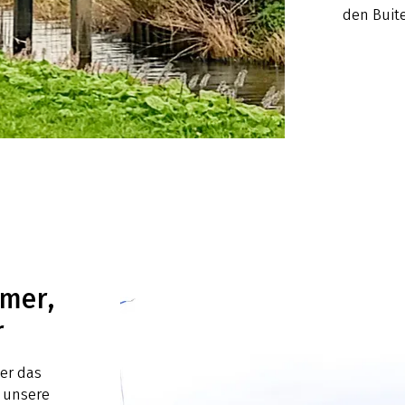
den Buit
mmer,
r
ber das
 unsere