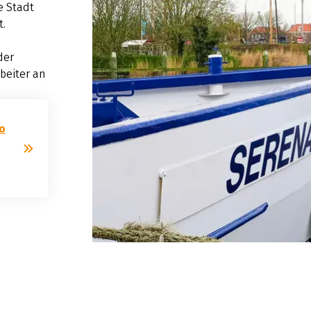
e Stadt
t.
der
beiter an
o