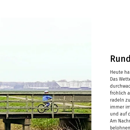
Rund
Heute ha
Das Wett
durchwac
fröhlich
radeln z
immer im
und auf d
Am Nachmi
belohnen 