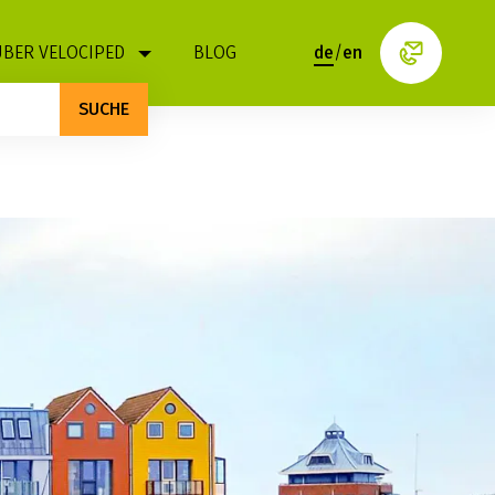
ÜBER VELOCIPED
BLOG
de
/
en
SUCHE