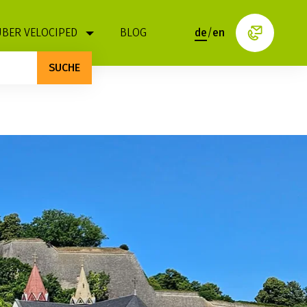
ÜBER VELOCIPED
BLOG
de
/
en
SUCHE