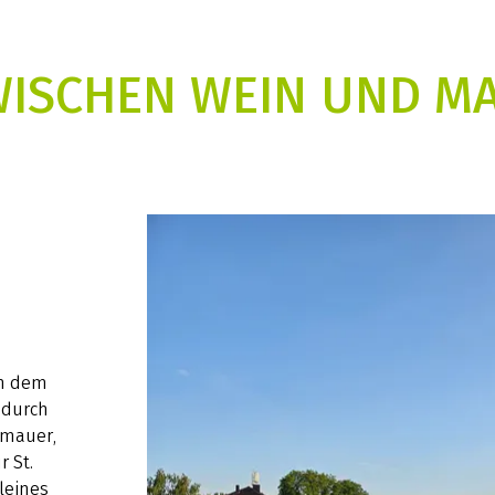
ISCHEN WEIN UND M
ch dem
 durch
tmauer,
 St.
leines