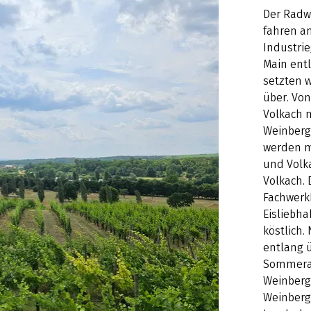
Der Radw
fahren a
Industri
Main entl
setzten w
über. Vo
Volkach 
Weinberge
werden mi
und Volka
Volkach. 
Fachwerkh
Eisliebha
köstlich.
entlang 
Sommerac
Weinberg
Weinberg