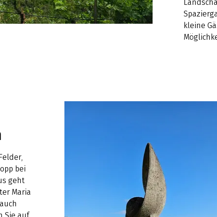
Landscha
Spazierg
kleine G
Möglichk
n
Felder,
opp bei
us geht
ter Maria
 auch
 Sie auf