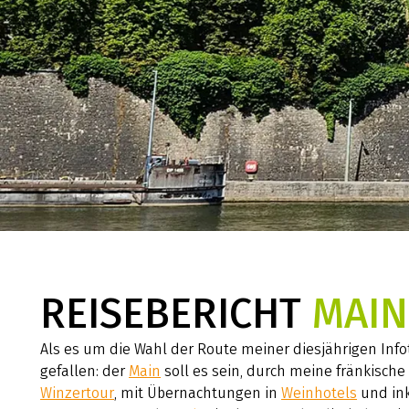
REISEBERICHT
MAIN
Als es um die Wahl der Route meiner diesjährigen Info
gefallen: der
Main
soll es sein, durch meine fränkisch
Winzertour
, mit Übernachtungen in
Weinhotels
und ink