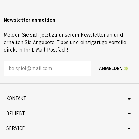
Newsletter anmelden
Melden Sie sich jetzt zu unserem Newsletter an und
erhalten Sie Angebote, Tipps und einzigartige Vorteile
direkt in Ihr E-Mail-Postfach!
ANMELDEN
KONTAKT
Kontakt
BELIEBT
Katalog bestellen
Newsletter bestellen
Deutschland
SERVICE
Geschenkgutschein bestellen
Velociped-Original-Touren