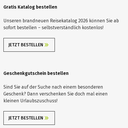
denen wir absolut sicher
Gratis Katalog bestellen
sind, dass sie Ihnen einen
rundum tollen Radurlaub
garantieren.
Unseren brandneuen Reisekatalog 2026 können Sie ab
sofort bestellen – selbstverständlich kostenlos!
JETZT BESTELLEN
Geschenkgutschein bestellen
Sind Sie auf der Suche nach einem besonderen
Geschenk? Dann verschenken Sie doch mal einen
kleinen Urlaubszuschuss!
JETZT BESTELLEN