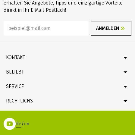
erhalten Sie Angebote, Tipps und einzigartige Vorteile
direkt in Ihr E-Mail-Postfach!
ANMELDEN
KONTAKT
Kontakt
BELIEBT
Katalog bestellen
Newsletter bestellen
Deutschland
SERVICE
Geschenkgutschein bestellen
Velociped-Original-Touren
Rad & Schiff
Fragen und Antworten (FAQ)
RECHTLICHS
Online-Zahlung mit Kreditkarte
Reiseversicherung
Reisebedingungen (AGB), Pauschalreiserichtlinie
Unternehmensprofil & Fakten
Datenschutz
de
/
en
(LINK ÖFFNET IN NEUEM TAB)
Rechtshinweise
Impressum