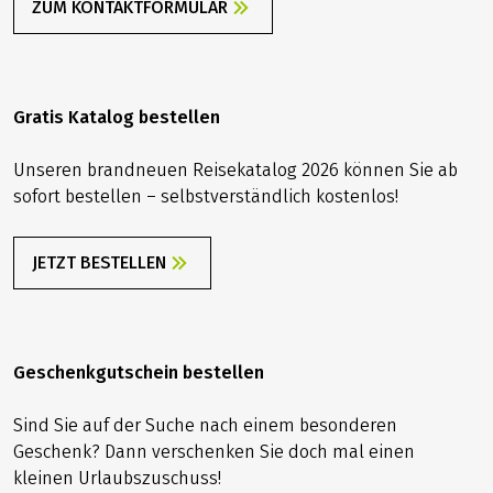
ZUM KONTAKTFORMULAR
Mit dem Ersatzschlauch ist es wie mit der
Regenjacke: Hat man alles dabei, braucht man es
Gratis Katalog bestellen
nicht – hat man es aber einmal vergessen, regnet
es bestimmt … Wir geben Ihnen bei Nutzung eines
Unseren brandneuen Reisekatalog 2026 können Sie ab
Velociped-Tourenrades für alle Fälle ein
sofort bestellen – selbstverständlich kostenlos!
Werkzeugset inkl. Ersatzschlauch mit auf den Weg
und auch ein Erste-Hilfe-Set. Wie gesagt: auf dass
JETZT BESTELLEN
Sie es niemals benötigen!
Geschenkgutschein bestellen
Sind Sie auf der Suche nach einem besonderen
Geschenk? Dann verschenken Sie doch mal einen
kleinen Urlaubszuschuss!