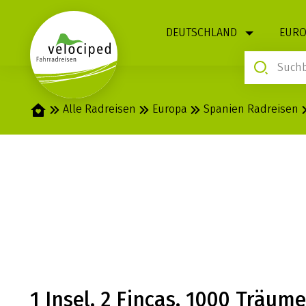
1
DEUTSCHLAND
EURO
Startseite
Alle Radreisen
Europa
Spanien Radreisen
MALLORCA: ST
MIT CHARME
1 Insel, 2 Fincas, 1000 Träum