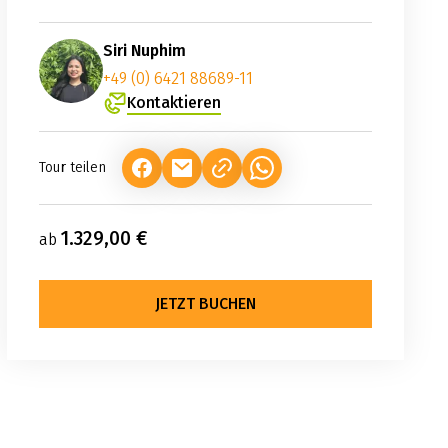
Siri Nuphim
+49 (0) 6421 88689-11
Kontaktieren
Tour teilen
(LINK ÖFFNET IN NEUEM TAB)
(LINK ÖFFNET IN NEUEM TAB)
(LINK ÖFFNET IN NEUEM TA
1.329,00 €
ab
JETZT BUCHEN