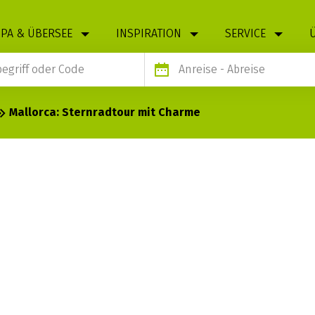
PA & ÜBERSEE
INSPIRATION
SERVICE
Anreise
- Abreise
Mallorca: Sternradtour mit Charme
ERNRADTOUR
e