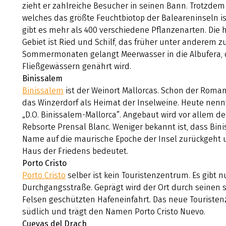
zieht er zahlreiche Besucher in seinen Bann. Trotzdem
welches das größte Feuchtbiotop der Baleareninseln ist,
gibt es mehr als 400 verschiedene Pflanzenarten. Die 
Gebiet ist Ried und Schilf, das früher unter anderem 
Sommermonaten gelangt Meerwasser in die Albufera, d
Fließgewässern genährt wird.
Binissalem
Binissalem
ist der Weinort Mallorcas. Schon der Roman
das Winzerdorf als Heimat der Inselweine. Heute nennt
„D.O. Binissalem-Mallorca”. Angebaut wird vor allem de
Rebsorte Prensal Blanc. Weniger bekannt ist, dass Bin
Name auf die maurische Epoche der Insel zurückgeht
Haus der Friedens bedeutet.
Porto Cristo
Porto Cristo
selber ist kein Touristenzentrum. Es gibt n
Durchgangsstraße. Geprägt wird der Ort durch seinen 
Felsen geschützten Hafeneinfahrt. Das neue Touristenz
südlich und trägt den Namen Porto Cristo Nuevo.
Cuevas del Drach