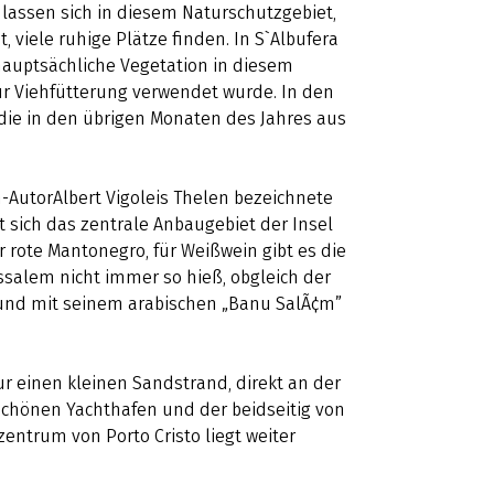
 lassen sich in diesem Naturschutzgebiet,
 viele ruhige Plätze finden. In S`Albufera
hauptsächliche Vegetation in diesem
zur Viehfütterung verwendet wurde. In den
ie in den übrigen Monaten des Jahres aus
-AutorAlbert Vigoleis Thelen bezeichnete
 sich das zentrale Anbaugebiet der Insel
r rote Mantonegro, für Weißwein gibt es die
issalem nicht immer so hieß, obgleich der
 und mit seinem arabischen „Banu SalÃ¢m”
ur einen kleinen Sandstrand, direkt an der
schönen Yachthafen und der beidseitig von
entrum von Porto Cristo liegt weiter