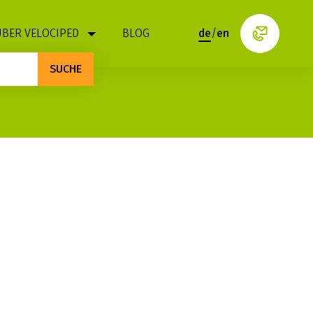
ÜBER VELOCIPED
BLOG
de
/
en
SUCHE