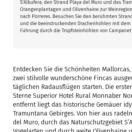
S'Albufera, den Strand Playa del Muro und das Tra
Orangenplantagen und Olivenhaine zur Weinregion
nach Porreres. Besuchen Sie den berühmten Strand E
und die beeindruckenden Drachenh​öhlen mit dem u
Führung durch die Tropfsteinhöhlen von Campanet 
Entdecken Sie die Schönheiten Mallorcas,
zwei stilvolle wunderschöne Fincas ausge
täglichen Radausflügen starten. Die erste
Sterne Superior Hotel Rural Monnaber No
entfernt liegt das historische Gemäuer id
Tramuntana Gebirges. Von hier aus radel
del Muro, durch das Naturschutzgebiet S’
Vogelarten und durch weite Olivenhaine