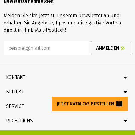
Newsletter anmelden
Melden Sie sich jetzt zu unserem Newsletter an und
erhalten Sie Angebote, Tipps und einzigartige Vorteile
direkt in Ihr E-Mail-Postfach!
ANMELDEN
KONTAKT
Kontakt
BELIEBT
Katalog bestellen
JETZT KATALOG BESTELLEN!
Newsletter bestellen
Deutschland
SERVICE
Geschenkgutschein bestellen
Velociped-Original-Touren
Rad & Schiff
Fragen und Antworten (FAQ)
RECHTLICHS
Online-Zahlung mit Kreditkarte
Reiseversicherung
Reisebedingungen (AGB), Pauschalreiserichtlinie