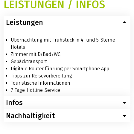
LEISTUNGEN / INFOS
Leistungen
Übernachtung mit Frühstück in 4- und 5-Sterne
Hotels
Zimmer mit D/Bad/WC
Gepäcktransport
Digitale Routenführung per Smartphone App
Tipps zur Reisevorbereitung
Touristische Informationen
7-Tage-Hotline-Service
Infos
Nachhaltigkeit
Wissenswertes zur Elsass Rundtour mit Charme-Hotels
Nachfolgend finden Sie konkrete Informationen zur
Für diese Reise empfehlen wir - ganz im Sinne der
Elsass Rundtour mit Charme. Sollten Sie weitere