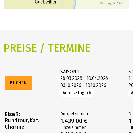
PREISE / TERMINE
SAISON
1
S
28.03.2026 - 10.04.2026
11
BUCHEN
03.10.2026 - 10.10.2026
26
Anreise täglich
A
Elsaß:
Doppelzimmer
D
Rundtour,Kat.
1.439,00 €
1
Charme
Einzelzimmer
Ei