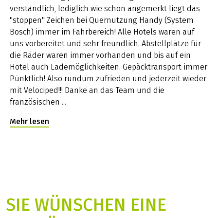
Colmar auf flachen Strecken, in den Weinbergen leicht
verständlich, lediglich wie schon angemerkt liegt das
hügelig. Sie radeln meist auf verkehrsfreien
"stoppen" Zeichen bei Quernutzung Handy (System
asphaltierten beschilderten Radwegen. Kleinere
Bosch) immer im Fahrbereich! Alle Hotels waren auf
Abschnitte des Radweges sind unbefestigt und auf
uns vorbereitet und sehr freundlich. Abstellplätze für
schwach befahrenen Nebenstraßen. Die Etappen an
die Räder waren immer vorhanden und bis auf ein
Tag 5 und 6 sind leicht hügelig.
Hotel auch Lademöglichkeiten. Gepäcktransport immer
Verfügbare Leihräder
Pünktlich! Also rundum zufrieden und jederzeit wieder
Zur Auswahl stehen Ihnen Damen- und Herren-
mit Velociped!!! Danke an das Team und die
Fahrräder mit 21-Gang-Kettenschaltung und Freilauf
französischen ...
sowie Elektroräder.
Ihre Gastgeber
Mehr lesen
Die Gastgeber für diese Reise erfolgt in von uns
speziell ausgewählten Charme Hotels. Die Unterkünfte
entsprechen einem nationalen 4- und 5-Sterne-
Standard.
Straßburg:
Régent Petite France
oder
Sofitel
Sélestat / Umgebung:
Auberge de l’Illwald
oder
Logis
SIE WÜNSCHEN EINE
Hôtel Le Parc
Colmar:
Les Têtes
oder
L’Esquisse