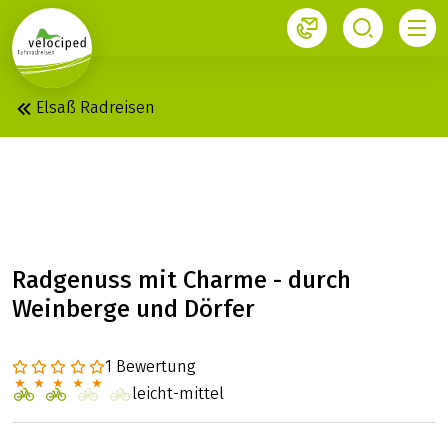
1
Elsaß Radreisen
ELSASS: RUNDREISE M
IT CHARME
Radgenuss mit Charme - durch
Weinberge und Dörfer
1 Bewertung
leicht-mittel