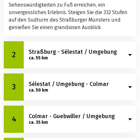
Sehenswürdigkeiten zu Fuß erreichen, ein
unvergessliches Erlebnis. Steigen Sie die 332 Stufen
auf den Südturm des Straßburger Münsters und
genießen Sie einen grandiosen Ausblick.
Straßburg - Sélestat / Umgebung
2
ca. 55 km
Sie verlassen Straßburg auf dem Radweg entlang
Sélestat / Umgebung - Colmar
des Rhein-Rhone Kanals Richtung Süden und
3
ca. 50 km
gelangen im Herzen der Moorlandschaft des
elsässischen Rieds nach Osthouse, Saint-Hippolyte
oder Sélestat. Übernachtung im Raum Sélestat.
Sie radeln durch die Rieddörfer bis zur Kulturstadt
Colmar - Guebwiller / Umgebung
Colmar. Freuen Sie sich auf die sehenswerte Altstadt
4
ca. 35 km
mit seinem berühmten Stadtviertel Klein-Venedig.
Staunen Sie über die bunt bemalten und
bewunderswert gut erhaltenen Fachwerkhäuser,