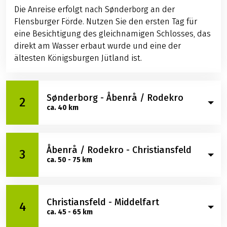
Die Anreise erfolgt nach Sønderborg an der
Flensburger Förde. Nutzen Sie den ersten Tag für
eine Besichtigung des gleichnamigen Schlosses, das
direkt am Wasser erbaut wurde und eine der
ältesten Königsburgen Jütland ist.
Sønderborg - Åbenrå / Rodekro
2
ca. 40 km
Am ersten Radeltag fahren Sie durch Wälder und
Åbenrå / Rodekro - Christiansfeld
weiter Felder über die Halbinsel Sundewitt. Legen
3
ca. 50 - 75 km
Sie eine Pause am Schloss Sandbjerg für eine
lohnenswerte Besichtigung ein. Nachdem Sie diesen
wohl elegantesten Palais Südjütlands besucht
Am Morgen radeln Sie zunächst bis nach Haderslev.
haben, radeln Sie in Ihr heutiges Etappenziel Åbenrå
Christiansfeld - Middelfart
Unternehmen Sie einen Spaziergang durch die
4
mit seinen sehenswerten Bürger- und
ca. 45 - 65 km
mittelalterliche Stadt am Haderslevener Damm und
Handwerkshäusern oder Rodekro.