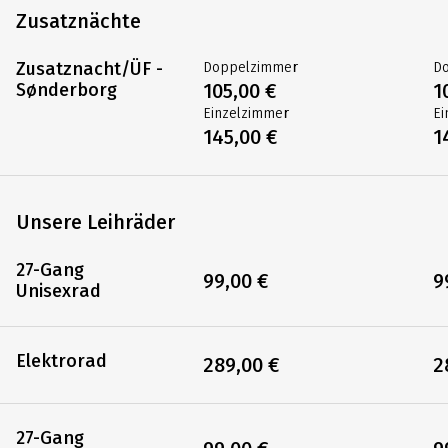
Zusatznächte
Zusatznacht/ÜF -
Doppelzimmer
D
Sønderborg
105,00 €
1
Einzelzimmer
Ei
145,00 €
1
Unsere Leihräder
27-Gang
99,00 €
9
Unisexrad
Elektrorad
289,00 €
2
27-Gang