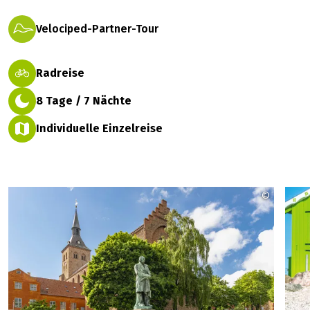
Velociped-Partner-Tour
Radreise
8 Tage / 7 Nächte
Individuelle Einzelreise
©
Radweg-