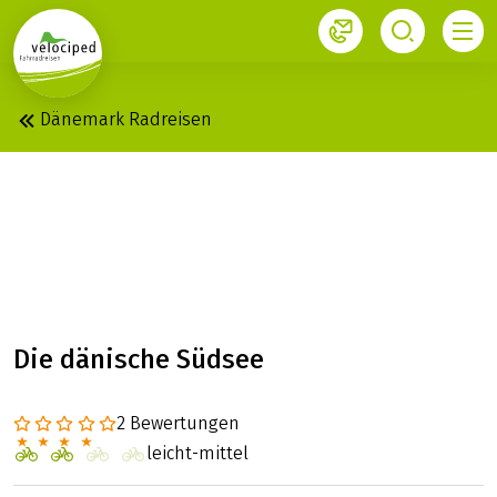
1
Dänemark Radreisen
DÄNEMARK:
RUNDREISE UM DEN
KLEINEN BELT
Die dänische Südsee
2 Bewertungen
leicht-mittel