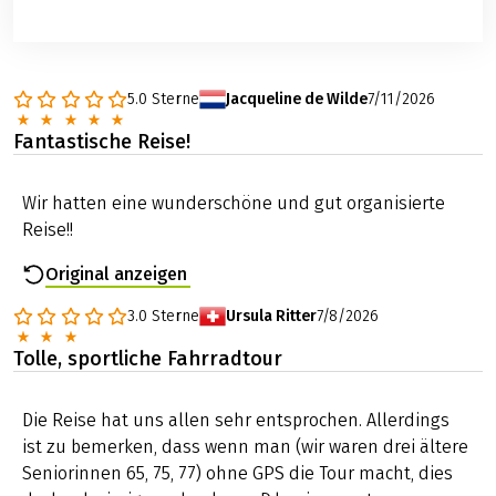
Bahn
Anreise per Flug
Sønderborg direkt hat keinen Flughafen, aber es gibt
5.0
Sterne
Jacqueline de Wilde
7/11/2026
einige Flughäfen in der Nähe, von denen man dann
gut mit dem Zug weiterfahren kann: Hamburg
Fantastische Reise!
(HAM), Kopenhagen (CPH) und Billund (BLL).
Parkmöglichkeiten in Sonderborg
Wir hatten eine wunderschöne und gut organisierte
Rund um das Zentrum von Sønderborg gibt es
Reise!!
mehrere kleine Parkplätze, auf denen kostenfrei
geparkt werden kann, zum Beispiel am Bahnhof, am
Original anzeigen
Schloss oder am Yachthafen. Parkplätze an den Hotels
gibt es je nach gebuchtem Hotel in geringer Anzahl,
3.0
Sterne
Ursula Ritter
7/8/2026
kostenpflichtig, keine Reservierung möglich, zahlbar
Tolle, sportliche Fahrradtour
vor Ort.
Weitere Informationen zu den Parkmöglichkeiten
Die Reise hat uns allen sehr entsprochen. Allerdings
erhalten Sie mit Ihren Reiseunterlagen ca. 2 Wochen
ist zu bemerken, dass wenn man (wir waren drei ältere
vor Anreise.
Seniorinnen 65, 75, 77) ohne GPS die Tour macht, dies
Beschaffenheit der Radwege