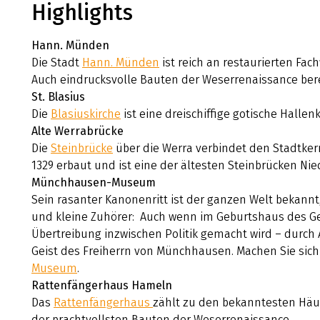
Highlights
Hann. Münden
Die Stadt
Hann. Münden
ist reich an restaurierten Fac
Auch eindrucksvolle Bauten der Weserrenaissance bere
St. Blasius
Die
Blasiuskirche
ist eine dreischiffige gotische Hallen
Alte Werrabrücke
Die
Steinbrücke
über die Werra verbindet den Stadtker
1329 erbaut und ist eine der ältesten Steinbrücken Ni
Münchhausen-Museum
Sein rasanter Kanonenritt ist der ganzen Welt bekannt
und kleine Zuhörer: Auch wenn im Geburtshaus des Ge
Übertreibung inzwischen Politik gemacht wird – durch
Geist des Freiherrn von Münchhausen. Machen Sie sich
Museum
.
Rattenfängerhaus Hameln
Das
Rattenfängerhaus
zählt zu den bekanntesten Häu
der prachtvollsten Bauten der Weserrenaissance.