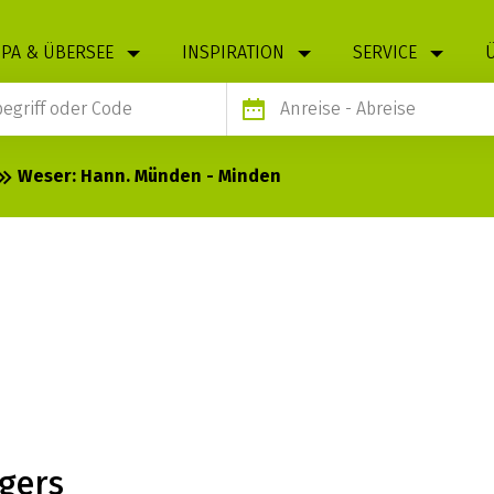
PA & ÜBERSEE
INSPIRATION
SERVICE
Anreise
- Abreise
Weser: Hann. Münden - Minden
 MÜNDEN -
gers