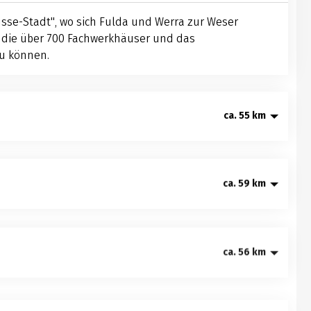
sse-Stadt", wo sich Fulda und Werra zur Weser
um die über 700 Fachwerkhäuser und das
u können.
ca. 55 km
icht beschwingt beginnen Sie die erste Etappe.
sfelde, Oberweser mit sehenswertem Mühlen-
ca. 59 km
rten darauf entdeckt zu werden.
des Sollings, das zweitgrößte
chlands! Sie streifen Schloss Fürstenberg,
ca. 56 km
ufaktur, ehe Sie Kloster Corvey erreichen.
 nächsten kulturellen Highlight: Schloss Bevern
eserrenaissance.
 des "Lügenbarons Hieronymus von
 Hämelschenburg im lieblichen Tal der Emmer