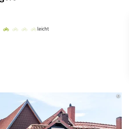
leicht
©
Han