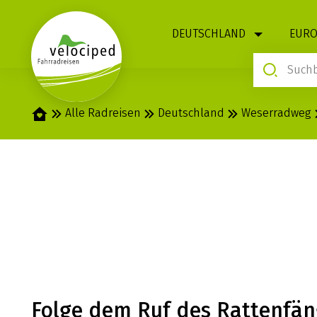
1
DEUTSCHLAND
EURO
Startseite
Alle Radreisen
Deutschland
Weserradweg
WESER: HANN.
MINDEN
Folge dem Ruf des Rattenfän