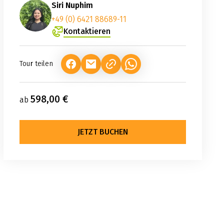
Siri Nuphim
+49 (0) 6421 88689-11
Kontaktieren
Tour teilen
(LINK ÖFFNET IN NEUEM TAB)
(LINK ÖFFNET IN NEUEM TAB)
(LINK ÖFFNET IN NEUEM TA
598,00 €
ab
JETZT BUCHEN