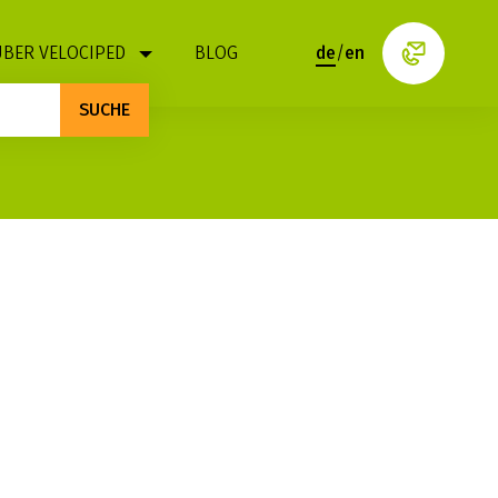
ÜBER VELOCIPED
BLOG
de
/
en
SUCHE