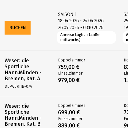
SAISON
1
S
18.04.2026 - 24.04.2026
25
BUCHEN
26.09.2026 - 03.10.2026
19
Anreise täglich (außer
A
mittwochs)
Weser: die
Doppelzimmer
D
Sportliche
759,00 €
8
Hann.Münden -
Einzelzimmer
Ei
Bremen, Kat. A
979,00 €
1
DE-WERHB-07A
Weser: die
Doppelzimmer
D
Sportliche
699,00 €
7
Hann.Münden -
Einzelzimmer
Ei
Bremen, Kat. B
889,00 €
9