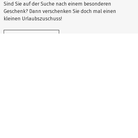
Sind Sie auf der Suche nach einem besonderen
Geschenk? Dann verschenken Sie doch mal einen
kleinen Urlaubszuschuss!
JETZT BESTELLEN
Newsletter anmelden
Melden Sie sich jetzt zu unserem Newsletter an und
erhalten Sie Angebote, Tipps und einzigartige Vorteile
direkt in Ihr E-Mail-Postfach!
ANMELDEN