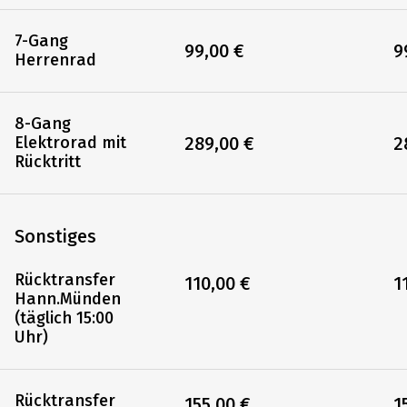
7-Gang
99,00 €
9
Herrenrad
8-Gang
289,00 €
2
Elektrorad mit
Rücktritt
Sonstiges
Rücktransfer
110,00 €
1
Hann.Münden
(täglich 15:00
Uhr)
Rücktransfer
155,00 €
1