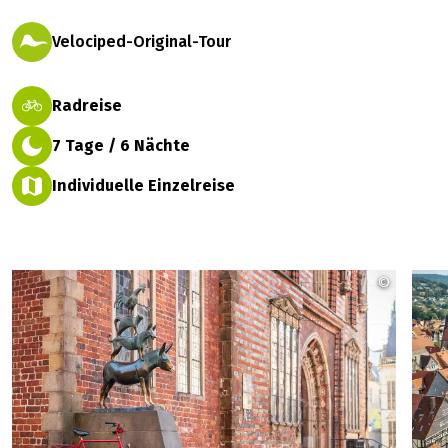
Velociped-Original-Tour
Radreise
7 Tage / 6 Nächte
Individuelle Einzelreise
©
WFB Mel