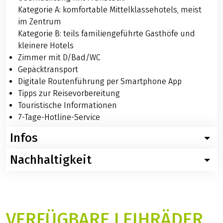
Kategorie A: komfortable Mittelklassehotels, meist
im Zentrum
Kategorie B: teils familiengeführte Gasthöfe und
kleinere Hotels
Zimmer mit D/Bad/WC
Gepäcktransport
Digitale Routenführung per Smartphone App
Tipps zur Reisevorbereitung
Touristische Informationen
7-Tage-Hotline-Service
Infos
Nachhaltigkeit
Wissenswertes zur Radreise Weser: Die Sportliche bis
Bremen
Für diese Reise empfehlen wir – ganz im Sinne der
Nachfolgend finden Sie konkrete und hilfreiche
Nachhaltigkeit – die Nutzung digitaler
Informationen. Sollten Sie weitere Fragen zu dieser
Reiseunterlagen. Auf Wunsch können Sie dennoch im
Reise haben, so rufen Sie uns ganz einfach an: Tel.:
VERFÜGBARE LEIHRÄDER
Buchungsvorgang gedruckte Reiseunterlagen mit
06421 - 886890.