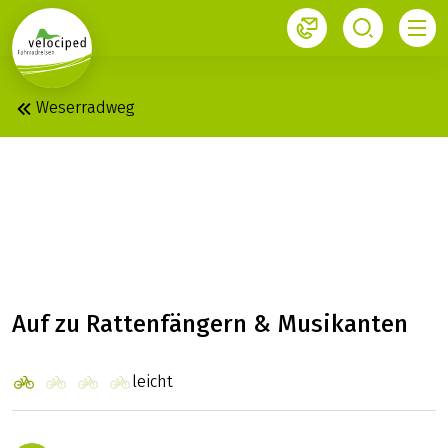
1
Velociped-Newsletter
Jetzt anmelden
Weserradweg
WESER: HANN.
MÜNDEN –
BREMERHAVEN