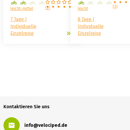
DEUTSCHLAND
DEUTSCHLAND
Weser: die Sportliche,
Weser: flotte Fahrt v
Hann. Münden – Bremen
(
3
)
(
2
)
leicht-mittel
leicht
7 Tage |
8 Tage |
Individuelle
Individuelle
Einzelreise
Einzelreise