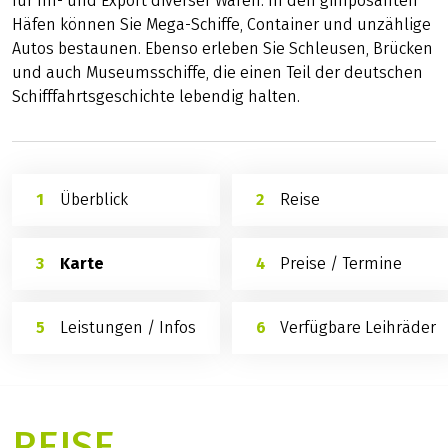
Bremer Stadtmusikanten
Die
Bremer Stadtmusikanten
ist der Titel eines
Märchens, das im niedersächsischen Umland von
Bremen spielt.
Überseehäfen Bermerhaven
Bremerhaven mit seinen
Überssehäfen
ist ein Drehkreuz
für Im- und Export diverser Waren. In den gimposanten
Häfen können Sie Mega-Schiffe, Container und unzählige
Autos bestaunen. Ebenso erleben Sie Schleusen, Brücken
und auch Museumsschiffe, die einen Teil der deutschen
Schifffahrtsgeschichte lebendig halten.
Überblick
Reise
Karte
Preise / Termine