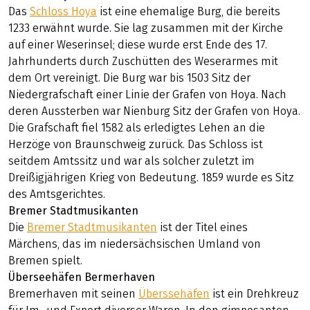
Dom St. Petrus
Als Kernpunkt von Minden gilt zum einen die Altstadt,
die sich in den Bereich um den frühgotischen
Dom
aus
dem 11. - 13. Jahrhundert mit romanischem Westwerk
und der sogenannten Domfreiheit gliedert.
Schloss Hoya
Das
Schloss Hoya
ist eine ehemalige Burg, die bereits
1233 erwähnt wurde. Sie lag zusammen mit der Kirche
auf einer Weserinsel; diese wurde erst Ende des 17.
Jahrhunderts durch Zuschütten des Weserarmes mit
dem Ort vereinigt. Die Burg war bis 1503 Sitz der
Niedergrafschaft einer Linie der Grafen von Hoya. Nach
deren Aussterben war Nienburg Sitz der Grafen von Hoya.
Die Grafschaft fiel 1582 als erledigtes Lehen an die
Herzöge von Braunschweig zurück. Das Schloss ist
seitdem Amtssitz und war als solcher zuletzt im
Dreißigjährigen Krieg von Bedeutung. 1859 wurde es Sitz
des Amtsgerichtes.