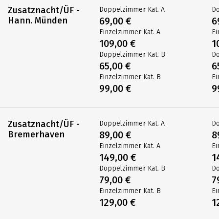
Kat. B
1.289,00 €
1
DE-WERHB-10B
Zusatznächte
Zusatznacht/ÜF -
Doppelzimmer Kat. A
Do
Hann. Münden
69,00 €
6
Einzelzimmer Kat. A
Ei
109,00 €
1
Doppelzimmer Kat. B
Do
65,00 €
6
Einzelzimmer Kat. B
Ei
99,00 €
9
Zusatznacht/ÜF -
Doppelzimmer Kat. A
Do
Bremerhaven
89,00 €
8
Einzelzimmer Kat. A
Ei