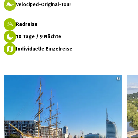
Auf zu Rattenfängern & Musikanten
leicht
Velociped-Original-Tour
Radreise
10 Tage / 9 Nächte
Individuelle Einzelreise
©
Tanja T