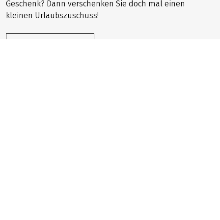
Geschenkgutschein bestellen
Sind Sie auf der Suche nach einem besonderen
Geschenk? Dann verschenken Sie doch mal einen
kleinen Urlaubszuschuss!
JETZT BESTELLEN
Newsletter anmelden
Melden Sie sich jetzt zu unserem Newsletter an und
erhalten Sie Angebote, Tipps und einzigartige Vorteile
direkt in Ihr E-Mail-Postfach!