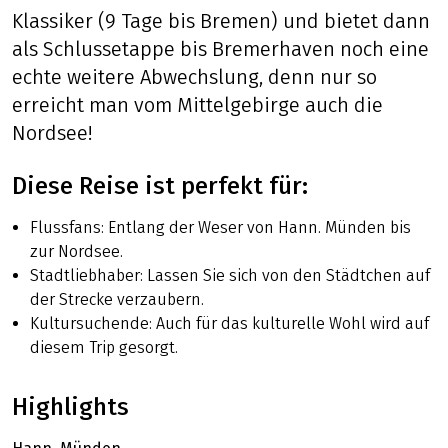
Einmal so richtig losradeln, vom Mittelgebirge
bis zur Nordsee, und dabei immer einem
schönen Radweg folgen – das geht nur an der
Weser. Diese Tour verläuft wie unser Weser-
Klassiker (9 Tage bis Bremen) und bietet dann
als Schlussetappe bis Bremerhaven noch eine
echte weitere Abwechslung, denn nur so
erreicht man vom Mittelgebirge auch die
Nordsee!
Diese Reise ist perfekt für:
Flussfans: Entlang der Weser von Hann. Münden bis
zur Nordsee.
Stadtliebhaber: Lassen Sie sich von den Städtchen auf
der Strecke verzaubern.