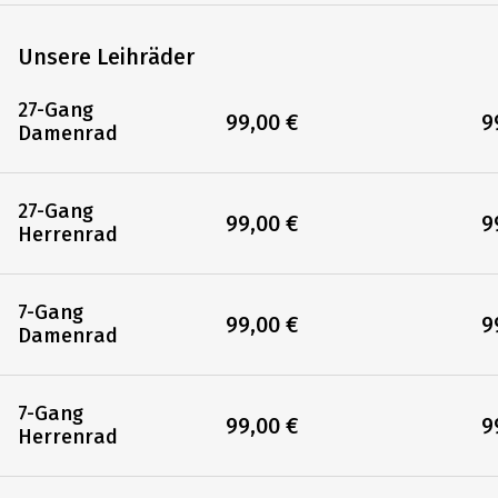
149,00 €
1
Doppelzimmer Kat. B
Do
79,00 €
7
Einzelzimmer Kat. B
Ei
129,00 €
1
Unsere Leihräder
27-Gang
99,00 €
9
Damenrad
27-Gang
99,00 €
9
Herrenrad
7-Gang
99,00 €
9
Damenrad