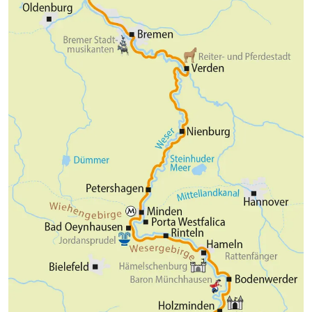
Schifffahrtsgeschichte der Unterweser. Im Schutze
Koffer die Heimreise antreten. Falls Sie zurück zum
des Deiches rollen Sie weiter Richtung Norden. Ein
Starthotel in Hann. Münden möchten, empfehlen wir
frischer Wind, Salzgeruch in der Luft und ganz viel
Ihnen unseren praktischen Rücktransfer-Service inkl.
Meer und Möwen zeigen Ihnen, daß Sie an der Küste
Fahrradtransport.
sind. In Bremerhaven lohnt ein Besuch im
"Schaufenster Fischereihafen", ein Kultur- und
Kommunikationszentrum mit kleinen Geschäften,
Kunsthandwerk, Restaurants und
Seefischkochstudio.