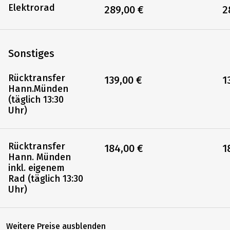
7-Gang
99,00 €
9
Herrenrad
Elektrorad
289,00 €
2
Sonstiges
Rücktransfer
139,00 €
1
Hann.Münden
(täglich 13:30
Uhr)
Rücktransfer
184,00 €
1