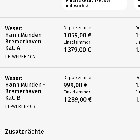
SAISON
1
S
18.04.2026 - 24.04.2026
25
BUCHEN
26.09.2026 - 03.10.2026
19
Anreise täglich (außer
A
mittwochs)
Weser:
Doppelzimmer
D
Hann.Münden -
1.059,00 €
1
Bremerhaven,
Einzelzimmer
Ei
Kat. A
1.379,00 €
1
DE-WERHB-10A
Weser:
Doppelzimmer
D
Hann.Münden -
999,00 €
1
Bremerhaven,
Einzelzimmer
Ei