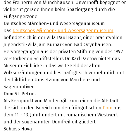
unvergleichlichen Fabulierers Hieronymus Carl Friedrich
Freiherr von
Münchhausen
(1720 bis 1797). Auch wenn im
Geburtshaus des wortgewaltigen Geschichtenerzählers
mit Hang zur kleinen Übertreibung inzwischen seriöse
Politik gemacht wird – durch die verwinkelten Altstadt-
Gässchen weht an manchen Tagen noch heute der Geist
des Freiherrn von Münchhausen. Unverhofft begegnet er
vielleicht gerade Ihnen beim Spaziergang durch die
Fußgängerzone.
Deutsches Märchen- und Wesersagenmuseum
Das
Deutsches Märchen- und Wesersagenmuseum
befindet sich in der Villa Paul Baehr, einer prachtvollen
Jugendstil-Villa, am Kurpark von Bad Oeynhausen.
Hervorgegangen aus der privaten Stiftung von des 1992
verstorbenen Schriftstellers Dr. Karl Paetow bietet das
Museum Einblicke in das weite Feld der alten
Volkserzählungen und beschäftigt sich vornehmlich mit
der bildlichen Umsetzung von Märchen- und
Sagenmotiven.