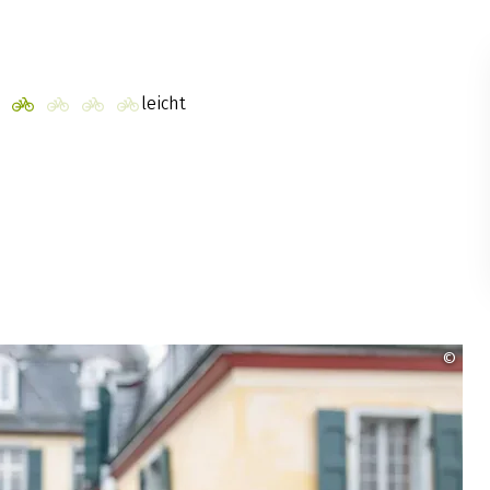
leicht
©
Mar