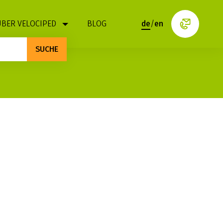
ÜBER VELOCIPED
BLOG
de
/
en
SUCHE