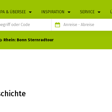
PA & ÜBERSEE
INSPIRATION
SERVICE
Anreise
- Abreise
Rhein: Bonn Sternradtour
STERNRADTOUR
chichte