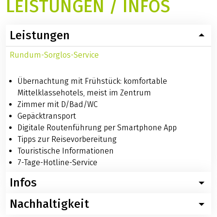
LEISTUNGEN / INFOS
Leistungen
Rundum-Sorglos-Service
Übernachtung mit Frühstück: komfortable
Mittelklassehotels, meist im Zentrum
Zimmer mit D/Bad/WC
Gepäcktransport
Digitale Routenführung per Smartphone App
Tipps zur Reisevorbereitung
Touristische Informationen
7-Tage-Hotline-Service
Infos
Nachhaltigkeit
Wissenswertes zur Radreise Mosel: Metz – Koblenz
sportlich