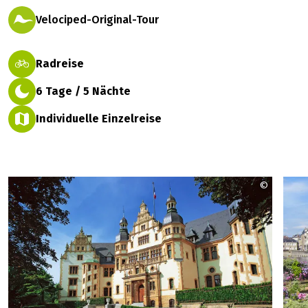
Velociped-Original-Tour
Radreise
6 Tage / 5 Nächte
Individuelle Einzelreise
©
Pixabay 