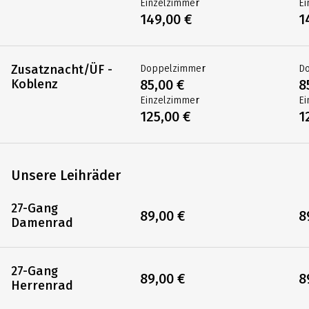
Einzelzimmer
Ei
149,00 €
1
Zusatznacht/ÜF -
Doppelzimmer
D
Koblenz
85,00 €
8
Einzelzimmer
Ei
125,00 €
1
Unsere Leihräder
27-Gang
89,00 €
8
Damenrad
27-Gang
89,00 €
8
Herrenrad