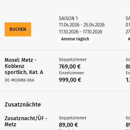
SAISON
1
S
11.04.2026 - 25.04.2026
07
BUCHEN
11.10.2026 - 17.10.2026
27
Anreise täglich
A
Mosel: Metz -
Doppelzimmer
D
Koblenz
769,00 €
8
sportlich, Kat. A
Einzelzimmer
Ei
999,00 €
1
DE-MORMK-06A
Zusatznächte
Zusatznacht/ÜF -
Doppelzimmer
D
Metz
89,00 €
8