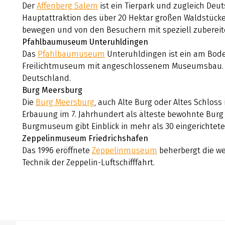
Der
Affenberg Salem
ist ein Tierpark und zugleich Deu
Hauptattraktion des über 20 Hektar großen Waldstückes 
bewegen und von den Besuchern mit speziell zubereit
Pfahlbaumuseum Unteruhldingen
Das
Pfahlbaumuseum
Unteruhldingen ist ein am Bod
Freilichtmuseum mit angeschlossenem Museumsbau. Es
Deutschland.
Burg Meersburg
Die
Burg Meersburg
, auch Alte Burg oder Altes Schlos
Erbauung im 7. Jahrhundert als älteste bewohnte Bur
Burgmuseum gibt Einblick in mehr als 30 eingerichte
Zeppelinmuseum Friedrichshafen
Das 1996 eröffnete
Zeppelinmuseum
beherbergt die w
Technik der Zeppelin-Luftschifffahrt.