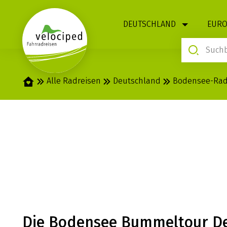
1
DEUTSCHLAND
EURO
Startseite
Alle Radreisen
Deutschland
Bodensee-Ra
BODENSEE: B
DELUXE
Die Bodensee Bummeltour D