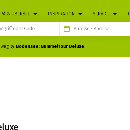
PA & ÜBERSEE
INSPIRATION
SERVICE
Anreise
- Abreise
dweg
Bodensee: Bummeltour Deluxe
UMMELTOUR
eluxe