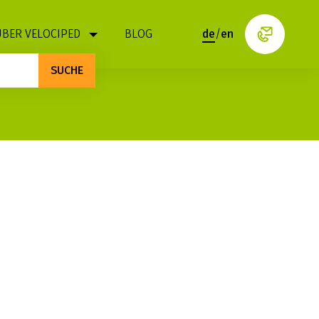
ÜBER VELOCIPED
BLOG
de
/
en
SUCHE