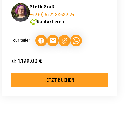
Steffi Groß
+49 (0) 6421 88689-24
Kontaktieren
Tour teilen
(LINK ÖFFNET IN NEUEM TAB)
(LINK ÖFFNET IN NEUEM TAB)
(LINK ÖFFNET IN NEUEM TA
1.199,00 €
ab
JETZT BUCHEN