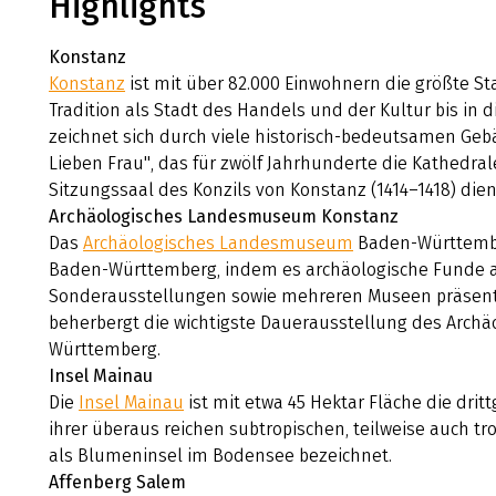
Highlights
Konstanz
Konstanz
ist mit über 82.000 Einwohnern die größte S
Tradition als Stadt des Handels und der Kultur bis in d
zeichnet sich durch viele historisch-bedeutsamen Gebä
Lieben Frau", das für zwölf Jahrhunderte die Kathedra
Sitzungssaal des Konzils von Konstanz (1414–1418) die
Archäologisches Landesmuseum Konstanz
Das
Archäologisches Landesmuseum
Baden-Württembe
Baden-Württemberg, indem es archäologische Funde a
Sonderausstellungen sowie mehreren Museen präsentie
beherbergt die wichtigste Dauerausstellung des Ar
Württemberg.
Insel Mainau
Die
Insel Mainau
ist mit etwa 45 Hektar Fläche die dri
ihrer überaus reichen subtropischen, teilweise auch t
als Blumeninsel im Bodensee bezeichnet.
Affenberg Salem