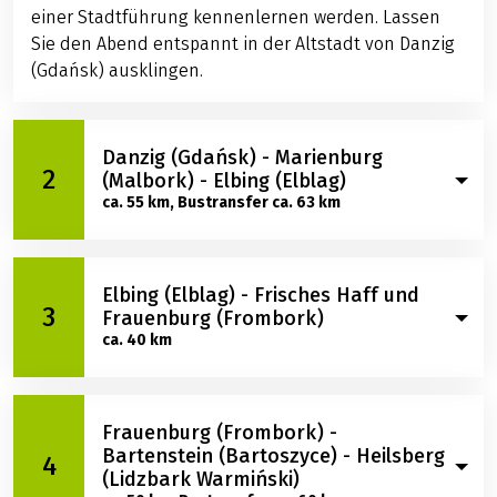
einer Stadtführung kennenlernen werden. Lassen
Sie den Abend entspannt in der Altstadt von Danzig
(Gdańsk) ausklingen.
Danzig (Gdańsk) - Marienburg
2
(Malbork) - Elbing (Elblag)
ca. 55 km, Bustransfer ca. 63 km
Nach dem Frühstück bringt Sie der Bus nach
Elbing (Elblag) - Frisches Haff und
Marienburg (Malbork), wo Sie die größte
3
Frauenburg (Frombork)
mittelalterliche Festungsanlage Europas, die
ca. 40 km
imposante Ordensburg der Kreuzritter, besichtigen.
Am Nachmittag starten Sie Ihre erste Radtour - eine
landschaftlich reizvolle und leichte Strecke, ideal
Ihr Tag startet heute auf dem Fahrrad: Sie radeln
zum Einradeln - mit Ziel Elbing (Elblag).
Frauenburg (Frombork) -
nach Frauenburg (Frombork), Nikolaus Kopernikus
Bartenstein (Bartoszyce) - Heilsberg
Übernachtung in einem Hotel in Elbing (Elblag).
4
Stadt. Dort angekommen, erwartet Sie die
(Lidzbark Warmiński)
Besichtigung des berühmten Dom (fakultativ). Die