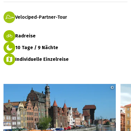
Velociped-Partner-Tour
Radreise
10 Tage / 9 Nächte
Individuelle Einzelreise
©
Nature T