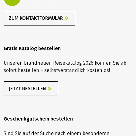
Für EU-Bürger sind für diese Reise keine speziellen
Pass- bzw. Visumserfordernisse zu beachten.
Reiseversicherung
ZUM KONTAKTFORMULAR
Im Reisepreis ist die gesetzlich vorgeschriebene
Insolvenzversicherung bereits enthalten. Darüber
hinaus empfehlen wir Ihnen nach Erhalt Ihrer
Reisebestätigung den Abschluss einer
Gratis Katalog bestellen
Reiserücktrittsversicherung, um sich vor finanziellen
Nachteilen bei Reiserücktritt, Reiseabbruch, Krankheit
Unseren brandneuen Reisekatalog 2026 können Sie ab
oder Unfall zu schützen.
sofort bestellen – selbstverständlich kostenlos!
Reiserücktrittsversicherung:
Weitere Infos und Online-
Versicherungsabschluss
JETZT BESTELLEN
Geschenkgutschein bestellen
Sind Sie auf der Suche nach einem besonderen