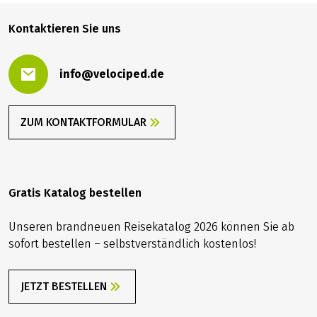
Schiffes in bar zu begleichen. Die Höhe des Zuschlags,
falls er anfällt, teilen wir Ihnen ca. 4 Wochen vor
Anreise mit.
899,00 €
7 Tage Hotline Service
BUCHEN
ab
2027
2026
Wenn die Fahrradkette gerissen ist,
Überschwemmungen die Weiterfahrt unmöglich
machen oder sonstige böse Überraschungen auf Sie
warten: Wir sind 7 Tage die Woche für Sie erreichbar
Kontaktieren Sie uns
und organisieren schnellstmöglich Hilfe.
Pass- und Visumerfordernisse
info@velociped.de
Für EU-Bürger sind für diese Reise keine speziellen
Pass- bzw. Visumserfordernisse zu beachten.
Reiseversicherung
ZUM KONTAKTFORMULAR
Im Reisepreis ist die gesetzlich vorgeschriebene
Insolvenzversicherung bereits enthalten. Darüber
hinaus empfehlen wir Ihnen nach Erhalt Ihrer
Reisebestätigung den Abschluss einer
Gratis Katalog bestellen
Reiserücktrittsversicherung, um sich vor finanziellen
Nachteilen bei Reiserücktritt, Reiseabbruch, Krankheit