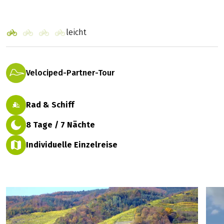
KATHARINA
Höhepunkte an der Donau: Wien -
Bratislava - Budapest
Preise 2027
leicht
Velociped-Partner-Tour
Rad & Schiff
8 Tage / 7 Nächte
Individuelle Einzelreise