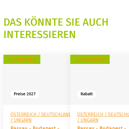
ist, das sich mit Motorenkraft fortbewegt und ständig,
auch nachts (z.T. mit Schleusen- und
+49 (0) 6421 88689-24
(Link öffnet in neuem Tab)
Brückendurchfahrten und dadurch bedingten Ein- und
Kontaktformular
Ausfahren der Aufbauten), bedient werden muss.
Besonders geräuschempfindlichen Gästen empfehlen
wir, Ohrstöpsel mitzubringen. (Die
Schleusendurchfahrten sind mit Störungen verbunden
– das ist bei allen Donaukreuzfahrten so - und leider
DAS KÖNNTE SIE AUCH
nicht zu ändern!)
Verfügbare Leihräder
INTERESSIEREN
An Bord sind leichtgängige 7-Gang-Unisex-Tourenräder
mit Hand- und Rücktrittbremse oder mit Freilauf (bitte
bei Buchung angeben) sowie Gepäckträgertasche
verfügbar. Elektrofahrräder sind in begrenzter Anzahl
ab
959,00 €
ab
1.199,00 €
vorhanden - eine frühzeitige Buchung ist erforderlich).
Bitte geben Sie bei Buchung Ihre Körpergröße an.
Die Mitnahme der eigenen Räder ist aufgrund des
begrenzten Platzangebotes auf dem Sonnendeck nur