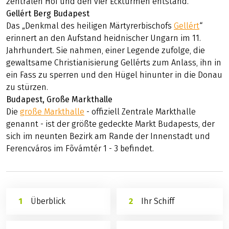
Das viertürmige Wahrzeichen der Stadt ist seit
Jahrhunderten untrennbar mit dem Stadtbild
verbunden. Die erste schriftliche Erwähnung einer
Grenzfeste stammt aus dem Jahre 907. Sie wurde unter
der Regierung des ungarischen Kaisers Sigismund im 15.
Jahrhundert ausgebaut, wodurch der
Palast
mit dem
zentralen Hof und den vier Ecktürmen entstand.
Gellért Berg Budapest
Das „Denkmal des heiligen Märtyrerbischofs
Gellért
“
erinnert an den Aufstand heidnischer Ungarn im 11.
Jahrhundert. Sie nahmen, einer Legende zufolge, die
gewaltsame Christianisierung Gellérts zum Anlass, ihn in
ein Fass zu sperren und den Hügel hinunter in die Donau
zu stürzen.
Budapest, Große Markthalle
Die
große Markthalle
- offiziell Zentrale Markthalle
genannt - ist der größte gedeckte Markt Budapests, der
sich im neunten Bezirk am Rande der Innenstadt und
Ferencváros im Fõvámtér 1 - 3 befindet.