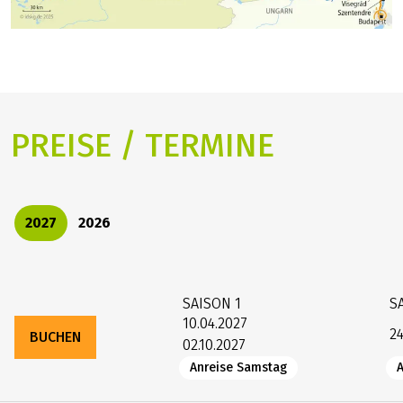
KARTE
Prinzessin Katharina zurück nach Engelhartszel.
nautischen, meteorologischen oder
organisatorischen Gründen. Wenn z.B. wegen
Niedrig-, Hochwasser, Schlechtwetter oder
Bauarbeiten eine Strecke nicht befahren werden
kann, behält sich der Kapitän das Recht vor, die
Route zu Ihrer Sicherheit zu ändern. Dies ist kein
rechtskräftiger Grund für einen kostenfreien
Rücktritt von der Reise. Gleiches gilt bei behördlich
angeordneten Schleusen- bzw. Brückenreparaturen
oder bei unverschuldetem Motor- oder
Antriebsschaden des Schiffes.
Da Ihr Schiff in der Regel am selben Tag noch den
PREISE / TERMINE
nächsten Hafen ansteuert, ist Ihr Zeitrahmen für
eigene Unternehmungen und Besichtigungen
begrenzt. Bei einigen Brücken ist die
Durchfahrtshöhe so niedrig, dass das Sonnendeck
2027
2026
zu Ihrer Sicherheit gesperrt wird.
Treibstoffzuschlag:
Ein Treibstoffzuschlag, der aufgrund der stark