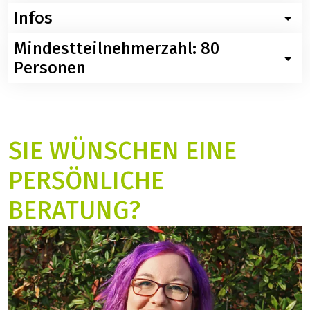
oder Lunchpaket für Fahrradtouren, 6x Kaffee und
Kuchen am Nachmittag, 6x 3-Gang-Abendessen
sowie 1x Abschiedsdinner mit Abschiedsgetränk
Tägliche Radtourenbesprechung
Bordreiseleitung
Digitale Routenführung per Smartphone App
Infos
Mindestteilnehmerzahl: 80
Wissenswertes zur Rad & Schiffsreise auf der Donau
nach Budepest und zurück
Personen
Nachfolgend finden Sie konkrete Informationen zur
Velociped kann von der Reise bis zum
Rad- und Schiffsreise bis Budapest und zurück mit der
einundzwanzigsten Tag vor Reisebeginn zurücktreten,
MS Prinzessin Katharina. Sollten Sie weitere Fragen zu
wenn die in der Reiseausschreibung konkret
dieser Reise haben, so rufen Sie uns ganz einfach an:
SIE WÜNSCHEN EINE
angegebene Mindestteilnehmerzahl nicht erreicht
Tel.: 06421 - 886890.
wird. Sie werden im Falle einer Absage sofort
Parkmöglichkeiten in Engelhartszell (2026)
PERSÖNLICHE
informiert. Den eingezahlten Reisepreis erstattet
Sie können Ihren PKW in Engelhartszell direkt am
Velociped Ihnen selbstverständlich unverzüglich
Hafen, in Laufnähe zum Liegeplatz abstellen. Der Preis