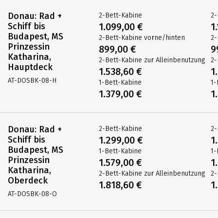
gestiegenen Treibstoffpreise anfällt, ist nicht im
SAISON
1
S
Reisepreis enthalten und bei Anreise an Bord des
10.04.2027
24
Schiffes in bar zu begleichen. Die Höhe des
BUCHEN
02.10.2027
Zuschlags, falls er anfällt, teilen wir Ihnen ca. 4
Anreise Samstag
Wochen vor Anreise mit.
Donau: Rad +
2-Bett-Kabine
2-
Schiff bis
1.099,00 €
1
Budapest, MS
2-Bett-Kabine vorne/hinten
2-
Prinzessin
899,00 €
9
Katharina,
2-Bett-Kabine zur Alleinbenutzung
2-
Hauptdeck
1.538,60 €
1
AT-DOSBK-08-H
1-Bett-Kabine
1-
1.379,00 €
1
Donau: Rad +
2-Bett-Kabine
2-
Schiff bis
1.299,00 €
1