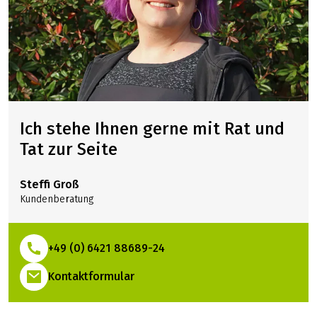
BERATUNG?
zurück. Bitte beachten Sie dazu auch unsere
beträgt ca. 75,00 € für eine Parkplatz auf einem
allgemeinen Geschäftsbedingungen.
umzäunten, videoüberwachten Freigelände oder ca.
95,00 € für eine Platz in einer Einzelgarage.
Anreise per Bahn
Für die Anreise nach Engelhartszell vom Bahnhof
Passau aus, wird ein Bustransfer angeboten. Der Bus
fährt am Einschiffungstag um ca. 15:00 Uhr (2027: ca
16:00 Uhr) ab Passau Hbf ab. Am Ausschiffungstag fährt
der Bus nach der Ausschiffung ab Engelhartszell ab.
Laktosefreie und glutenfreie Ernährung
Benötigen Sie laktosefreie oder glutenfreie Kost, ist
das an Board möglich, allerdings fällt hierfür ein
Aufpreis an, der vor Ort zu bezahlen ist. Bitte geben Sie
Ich stehe Ihnen gerne mit Rat und
bei Ihrer Buchung oder spätestens bis 14 Tage vor
Anreise an, wenn Sie laktose- oder glutenfreie
Tat zur Seite
Ernährung benötigen.
Geräuschkulisse an Bord der MS Prinzessin Katharina
Steffi Groß
Bitte bedenken Sie auch, dass Ihr Flussschiff einerseits
Kundenberatung
Ihr „Urlaubshotel“, andererseits aber auch Arbeitsgerät