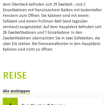
runden das Angebot ab. Das großzügige, teilweise
überdachte Sonnendeck hält ausreichend Liegestühle
für Sie bereit. Die 70 Außenkabinen (Größe ca. 11 m²) für
bis zu 140 Passagiere
verfügen über Dusche/WC, Fön, Klimaanlage, TV,
Bordradio, Telefon und einen kleinen Kühlschrank. Auf
dem Oberdeck befinden sich 29 Zweibett-, und 2
Einzelkabinen mit französischem Balkon mit bodentiefen
Fenstern zum Öffnen. Die Kabinen sind mit einem
Sofabett und einem Pullman-Bett (wird tagsüber
verstaut) ausgestattet. Auf dem Hauptdeck befinden sich
28 Zweibettkabinen und 1 Einzelkabine. In den
Zweibettkabinen übernachten Sie in zwei Sofabetten, die
über Eck stehen. Die Panoramafenster in den Hauptdeck-
Kabinen sind nicht zu öffnen.