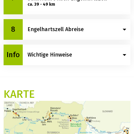
unzähligen Sehenswürdigkeiten Budapests
Bratislava (Ruhetag), Schifffahrt in
Flusswindung des Donauknies ist auch ein Ausflug
6
die Wachau
besuchen (Parlament, Gellertberg, Heldenplatz,
in die Geschichte Ungarns. Vom ehemaligen
Markthalle, Kettenbrücke...) oder Sie unternehmen
Königssitz Visegrad radeln Sie durch die malerische,
einen Radausflug in das kleine Künstlerstädtchen
sanft hügelige Landschaft über die Szentendre
Am Morgen erreichen Sie Bratislava. In Bratislava
Szentendre mit seiner liebevoll restaurierter
Halbinsel in die Barockstadt Vác. Nach einem Besuch
Wachau - Melk - Pöchlarn /
lohnt eine Fahrt mit dem Oldtimerzug durch die
Altstadt, zahlreichen Kirchen und Künstlergalerien.
7
beim einzigen Triumphbogen Ungarns geht es über
Schifffahrt nach Engelhartszell
zauberhafte Altstadt und hinauf zur Burg. Genießen
Nachts fährt das Schiff dann weiter nach Visegrad.
kleine ungarische Dörfer zurück nach Visegrad. In
ca. 39 - 49 km
Sie von der Pressburg einen herrlichen Rundblick
Visegrad geht es wieder an Bord und das Schiff legt
über die Hauptstadt der Slowakei. Als Alternative
ab in Richtung Bratislava.
können Sie an einer geführten Radtour entlang der
Die sanfte Hügellandschaft der Wachau, geprägt von
8
Donau teilnehmen und die Umgebung der Stadt
Engelhartszell Abreise
verträumten Dörfern, Weinterrassen, Burgen,
genießen. Nachts verlässt das Schiff Bratislava und
Klöstern und Ruinen hat noch jedermann
fährt donauaufwärts in die schöne Wachau.
verzaubert. Über dem Barockstädtchen Dürnstein
Nach einer Woche voller toller Eindrücke erreichen
thront der blaue Turm der Stiftskirche, ein
Info
Wichtige Hinweise
Sie entspannt und ausgeruht um ca. 09:00 Uhr
Wahrzeichen der Wachau. Nachmittags erreichen Sie
Engelhartszell. Nach der Ausschiffung treten Sie die
das imposante Stift Melk, einen der bedeutendsten
individuelle Heimreise an. Wir empfehlen,
Barockbauten Österreichs. In Pöchlarn geht es
Fahrplan- und Programmänderungen:
Bahnverbindungen ab Passau ab ca. 12:00 Uhr zu
wieder zurück an Bord. Am Abend erwartet Sie ein
Die geplante Route versteht sich immer
buchen.
feierliches Abschiedsdinner. Nachts fährt die MS
vorbehaltlich eventueller Änderungen aus