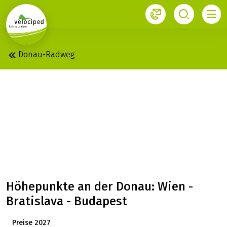
1
Velociped-Newsletter
Jetzt anmelden
Donau-Radweg
DONAU: RAD + SCHIFF
BIS BUDAPEST, MS
PRINZESSIN