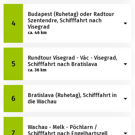
ca. 40 - 43 km
In Engelhartszell beginnt die erste Radtour. Tief
Wien-Nussdorf (Ruhetag),
eingeschnitten und umrahmt von bewaldeten
3
Schifffahrt nach Budapest
Hängen windet sich die Donau durch eine wahrlich
einzigartige Flusslandschaft mit der Donauschlinge
als Höhepunkt. In Aschach gehen Sie wieder an Bord
Am Morgen erreichen Sie Wien-Nussdorf. Heute
und schippern dem Sonnenuntergang entgegen.
Budapest (Ruhetag) oder Radtour
haben Sie viel Zeit, um die Schönheiten Wiens zu
Szentendre, Schifffahrt nach
4
entdecken: Hofburg, Stephansdom, der
Visegrad
Prachtboulevard Ringstraße mit Staatsoper,
ca. 46 km
Burgtheater und Rathaus, oder zum berühmten
Vergnügungspark Prater? Es gibt wahrlich genug zu
sehen! In der Nacht bringt Sie Ihr Schiff nach
Frühaufsteher können vom Sonnendeck einen
Rundtour Visegrad - Vác - Visegrad,
Budapest.
fantastischen Ausblick auf die majestätische
5
Schifffahrt nach Bratislava
Landschaft des Donauknies und auf das besonders
ca. 36 km
vom Schiff aus atemberaubend schöne Panorama
von Budapest genießen. Nach der Ankunft in
Budapest haben Sie die Wahl. Sie können die
Die Radtour durch die tief eingeschnittene