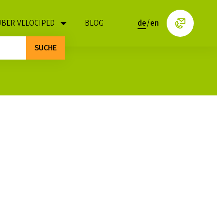
ÜBER VELOCIPED
BLOG
de
/
en
SUCHE