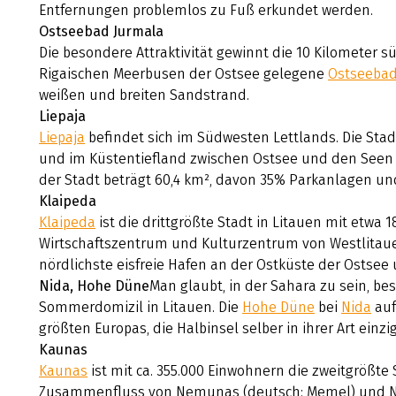
Entfernungen problemlos zu Fuß erkundet werden.
Ostseebad Jurmala
Die besondere Attraktivität gewinnt die 10 Kilometer 
Rigaischen Meerbusen der Ostsee gelegene
Ostseebad
weißen und breiten Sandstrand.
Liepaja
Liepaja
befindet sich im Südwesten Lettlands. Die Stad
und im Küstentiefland zwischen Ostsee und den Seen 
der Stadt beträgt 60,4 km², davon 35% Parkanlagen un
Klaipeda
Klaipeda
ist die drittgrößte Stadt in Litauen mit etwa
Wirtschaftszentrum und Kulturzentrum von Westlitauen
nördlichste eisfreie Hafen an der Ostküste der Ostsee
Nida, Hohe Düne
Man glaubt, in der Sahara zu sein, b
Sommerdomizil in Litauen. Die
Hohe Düne
bei
Nida
auf
größten Europas, die Halbinsel selber in ihrer Art einzig
Kaunas
Kaunas
ist mit ca. 355.000 Einwohnern die zweitgrößte 
Zusammenfluss von Nemunas (deutsch: Memel) und Ner