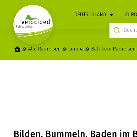
1
DEUTSCHLAND
EURO
Startseite
Alle Radreisen
Europa
Baltikum Radreisen
ESTLAND, LETT
GEFÜHRT
Bilden, Bummeln, Baden im 