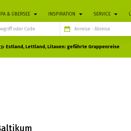
PA & ÜBERSEE
INSPIRATION
SERVICE
Anreise
- Abreise
Estland, Lettland, Litauen: geführte Gruppenreise
LAND, LITAUEN:
Baltikum