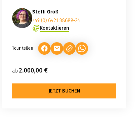
Steffi Groß
+49 (0) 6421 88689-24
Kontaktieren
Tour teilen
(LINK ÖFFNET IN NEUEM TAB)
(LINK ÖFFNET IN NEUEM TAB)
(LINK ÖFFNET IN NEUEM TA
2.000,00 €
ab
JETZT BUCHEN