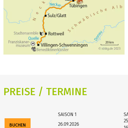
PREISE / TERMINE
SAISON
1
S
25
26.09.2026
BUCHEN
16