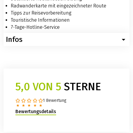
Radwanderkarte mit eingezeichneter Route
Tipps zur Reisevorbereitung
Touristische Informationen
7-Tage-Hotline-Service
Infos
Wissenswertes zum Neckar-Radweg Quelle -
Heidelberg
Nachfolgend finden Sie konkrete Informationen zur
Fahrradreise Neckar-Radweg von der Quelle nach
Heidelberg. Sollten Sie weitere Fragen zu dieser Reise
5,0 VON 5
STERNE
haben, so rufen Sie uns ganz einfach an: Tel.: 06421 -
886890.
1 Bewertung
Anreisemöglichkeit per Bahn
Villingen ist von allen größeren Städten in
Bewertungsdetails
Deutschland gut mit der Bahn zu erreichen. Unser
Partnerhotel erreichen Sie vom Bahnhof aus am
besten mit einer kurzen Taxifahrt . Aktuelle