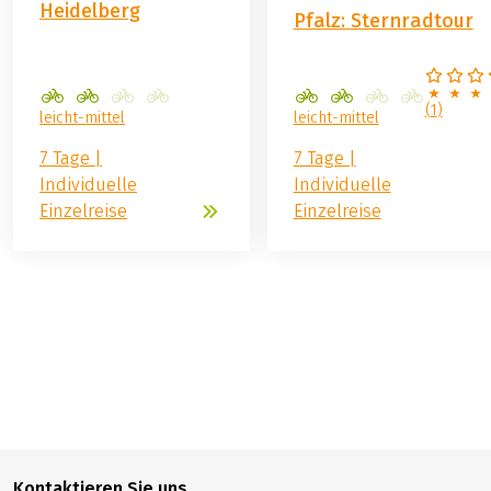
Heidelberg
Pfalz: Sternradtour
Versicherungsabschluss
(
1
)
leicht-mittel
leicht-mittel
7 Tage |
7 Tage |
Individuelle
Individuelle
Einzelreise
Einzelreise
929,00 €
BUCHEN
ab
Kontaktieren Sie uns