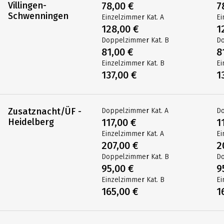
Villingen-
78,00 €
7
Schwenningen
Einzelzimmer Kat. A
Ei
128,00 €
1
Doppelzimmer Kat. B
Do
81,00 €
8
Einzelzimmer Kat. B
Ei
137,00 €
1
Zusatznacht/ÜF -
Doppelzimmer Kat. A
Do
Heidelberg
117,00 €
1
Einzelzimmer Kat. A
Ei
207,00 €
2
Doppelzimmer Kat. B
Do
95,00 €
9
Einzelzimmer Kat. B
Ei
165,00 €
1