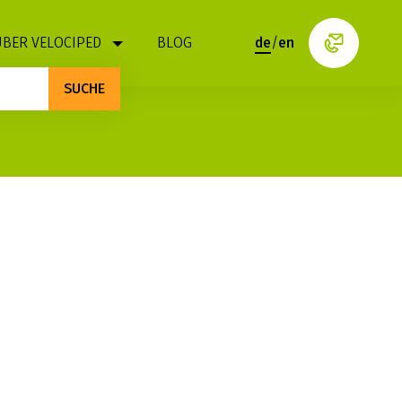
ÜBER VELOCIPED
BLOG
de
/
en
SUCHE