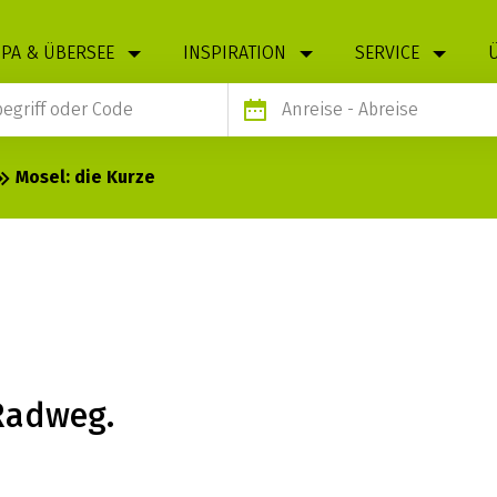
PA & ÜBERSEE
INSPIRATION
SERVICE
Anreise
- Abreise
Mosel: die Kurze
RZE
 Radweg.