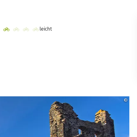
leicht
©
Pix