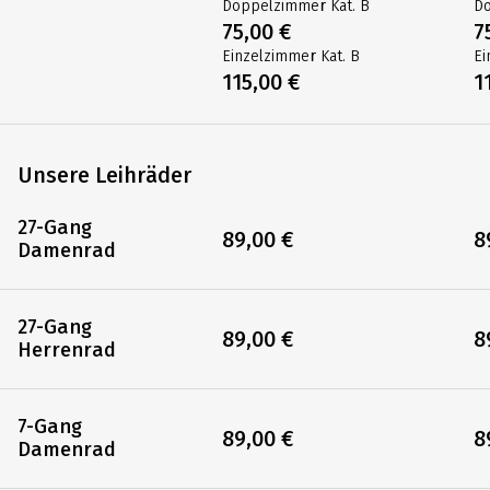
Doppelzimmer Kat. B
Do
75,00 €
7
Einzelzimmer Kat. B
Ei
115,00 €
1
Unsere Leihräder
27-Gang
89,00 €
8
Damenrad
27-Gang
89,00 €
8
Herrenrad
7-Gang
89,00 €
8
Damenrad