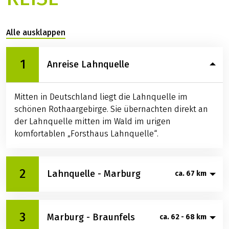
Alle ausklappen
1
Anreise Lahnquelle
Mitten in Deutschland liegt die Lahnquelle im
schönen Rothaargebirge. Sie übernachten direkt an
der Lahnquelle mitten im Wald im urigen
komfortablen „Forsthaus Lahnquelle“.
2
Lahnquelle - Marburg
ca. 67 km
Der erste Radeltag vergeht wie im Flug. Von der
3
Marburg - Braunfels
ca. 62 - 68 km
Lahnquelle aus rollen Sie durch waldreiche