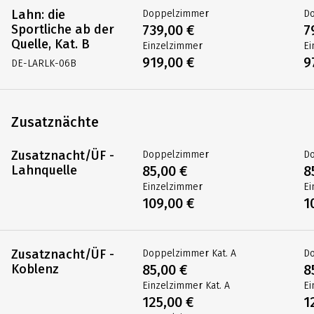
Lahn: die
Doppelzimmer
D
Sportliche ab der
739,00 €
7
Quelle, Kat. B
Einzelzimmer
Ei
919,00 €
9
DE-LARLK-06B
Zusatznächte
Zusatznacht/ÜF -
Doppelzimmer
D
Lahnquelle
85,00 €
8
Einzelzimmer
Ei
109,00 €
1
Zusatznacht/ÜF -
Doppelzimmer Kat. A
Do
Koblenz
85,00 €
8
Einzelzimmer Kat. A
Ei
125,00 €
1