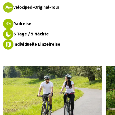
Velociped-Original-Tour
Radreise
6 Tage / 5 Nächte
Individuelle Einzelreise
©
Marburg