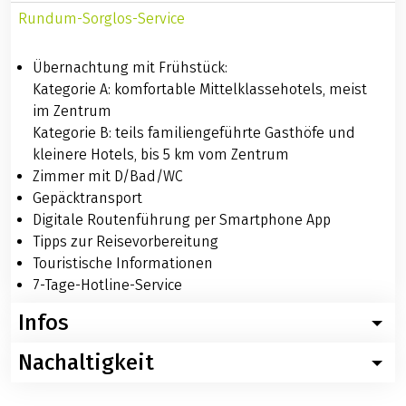
Rundum-Sorglos-Service
Übernachtung mit Frühstück:
Kategorie A: komfortable Mittelklassehotels, meist
im Zentrum
Kategorie B: teils familiengeführte Gasthöfe und
kleinere Hotels, bis 5 km vom Zentrum
Zimmer mit D/Bad/WC
Gepäcktransport
Digitale Routenführung per Smartphone App
Tipps zur Reisevorbereitung
Touristische Informationen
7-Tage-Hotline-Service
Infos
Nachaltigkeit
Wissenswertes zur Radeise Lahn: die Sportliche ab der
Quelle
Für diese Reise empfehlen wir – ganz im Sinne der
Nachfolgend finden Sie konkrete und hilfreiche