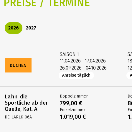
PREISE / TERMINE
2026
2027
SAISON
1
S
11.04.2026 - 17.04.2026
18
BUCHEN
26.09.2026 - 04.10.2026
12
Anreise täglich
A
Lahn: die
Doppelzimmer
D
Sportliche ab der
799,00 €
8
Quelle, Kat. A
Einzelzimmer
Ei
1.019,00 €
1
DE-LARLK-06A