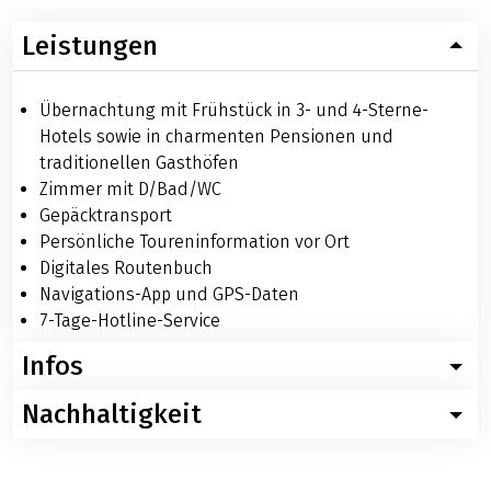
Leistungen
Übernachtung mit Frühstück in 3- und 4-Sterne-
Hotels sowie in charmenten Pensionen und
traditionellen Gasthöfen
Zimmer mit D/Bad/WC
Gepäcktransport
Persönliche Toureninformation vor Ort
Digitales Routenbuch
Navigations-App und GPS-Daten
7-Tage-Hotline-Service
Infos
Nachhaltigkeit
Wissenswertes zu Ihrer Reise: Hase-Ems: Rundtour
Nachfolgend finden Sie konkrete Informationen zur
Für diese Reise empfehlen wir – ganz im Sinne der
Fahrradreise Hase-Ems Rundtour. Sollten Sie weitere
Nachhaltigkeit – die Nutzung digitaler