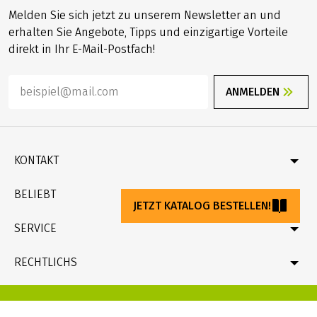
Melden Sie sich jetzt zu unserem Newsletter an und
erhalten Sie Angebote, Tipps und einzigartige Vorteile
direkt in Ihr E-Mail-Postfach!
ANMELDEN
KONTAKT
Kontakt
BELIEBT
JETZT KATALOG BESTELLEN!
Katalog bestellen
Newsletter bestellen
Deutschland
SERVICE
Geschenkgutschein bestellen
Velociped-Original-Touren
Rad & Schiff
Fragen und Antworten (FAQ)
RECHTLICHS
Online-Zahlung mit Kreditkarte
Reiseversicherung
Reisebedingungen (AGB), Pauschalreiserichtlinie
Unternehmensprofil & Fakten
Datenschutz
de
/
en