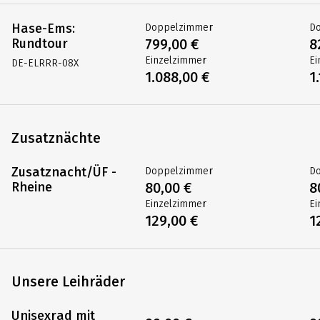
Hase-Ems:
Doppelzimmer
D
Rundtour
799,00 €
8
Einzelzimmer
Ei
DE-ELRRR-08X
1.088,00 €
1
Zusatznächte
Zusatznacht/ÜF -
Doppelzimmer
D
Rheine
80,00 €
8
Einzelzimmer
Ei
129,00 €
1
Unsere Leihräder
Unisexrad mit