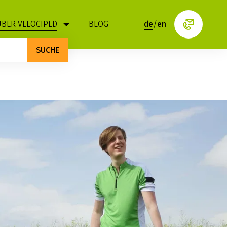
ÜBER VELOCIPED
BLOG
de
/
en
SUCHE