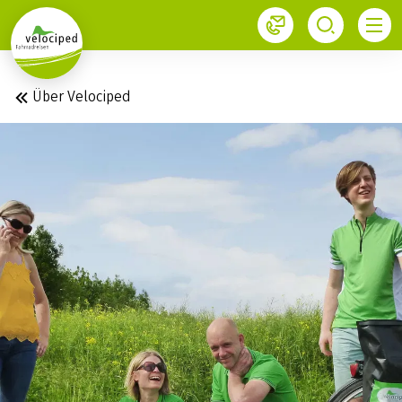
1
Über Velociped