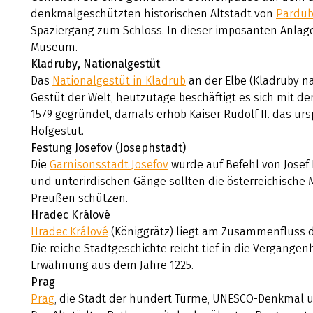
denkmalgeschützten historischen Altstadt von
Pardub
Spaziergang zum Schloss. In dieser imposanten Anlage
Museum.
Kladruby, Nationalgestüt
Das
Nationalgestüt in Kladrub
an der Elbe (Kladruby n
Gestüt der Welt, heutzutage beschäftigt es sich mit de
1579 gegründet, damals erhob Kaiser Rudolf II. das u
Hofgestüt.
Festung Josefov (Josephstadt)
Die
Garnisonsstadt Josefov
wurde auf Befehl von Josef I
und unterirdischen Gänge sollten die österreichische 
Preußen schützen.
Hradec Králové
Hradec Králové
(Königgrätz) liegt am Zusammenfluss der
Die reiche Stadtgeschichte reicht tief in die Vergangenh
Erwähnung aus dem Jahre 1225.
Prag
Prag
, die Stadt der hundert Türme, UNESCO-Denkmal u