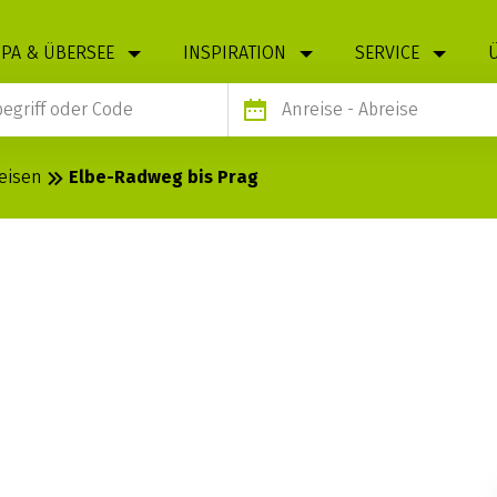
PA & ÜBERSEE
INSPIRATION
SERVICE
Anreise
- Abreise
eisen
Elbe-Radweg bis Prag
BIS PRAG