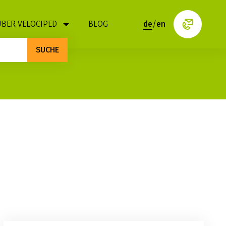
ÜBER VELOCIPED
BLOG
de
/
en
SUCHE