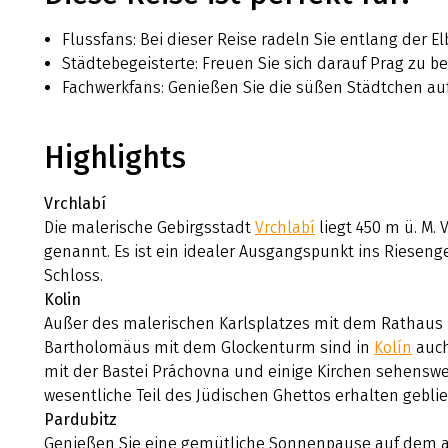
Flussfans: Bei dieser Reise radeln Sie entlang der El
Städtebegeisterte: Freuen Sie sich darauf Prag zu be
Fachwerkfans: Genießen Sie die süßen Städtchen auf
Highlights
Vrchlabí
Die malerische Gebirgsstadt
Vrchlabí
liegt 450 m ü. M. 
genannt. Es ist ein idealer Ausgangspunkt ins Rieseng
Schloss.
Kolin
Außer des malerischen Karlsplatzes mit dem Rathaus u
Bartholomäus mit dem Glockenturm sind in
Kolín
auch
mit der Bastei Práchovna und einige Kirchen sehenswer
wesentliche Teil des Jüdischen Ghettos erhalten gebli
Pardubitz
Genießen Sie eine gemütliche Sonnenpause auf dem a