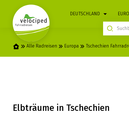
1
DEUTSCHLAND
EURO
Startseite
Alle Radreisen
Europa
Tschechien Fahrradr
ELBE-RADWEG 
Elbträume in Tschechien