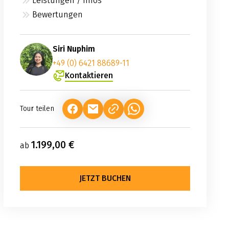
Leistungen / Infos
Bewertungen
Siri Nuphim
+49 (0) 6421 88689-11
Kontaktieren
Tour teilen
(LINK ÖFFNET IN NEUEM TAB)
(LINK ÖFFNET IN NEUEM TAB)
(LINK ÖFFNET IN NEUEM TA
1.199,00 €
ab
JETZT BUCHEN