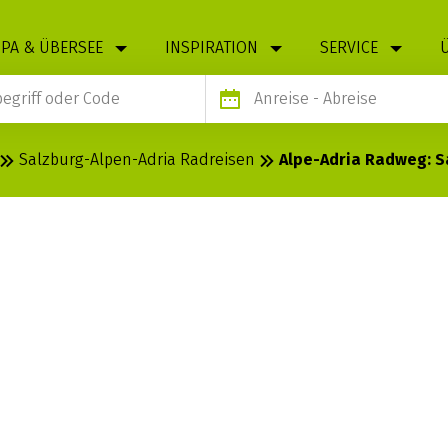
PA & ÜBERSEE
INSPIRATION
SERVICE
Anreise
- Abreise
Salzburg-Alpen-Adria Radreisen
Alpe-Adria Radweg: S
ALZBURG -