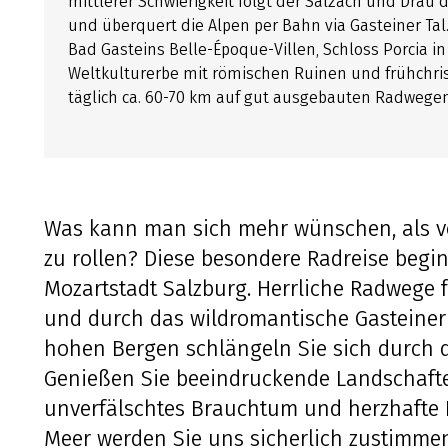
mittlerer Schwierigkeit folgt der Salzach und Drau
und überquert die Alpen per Bahn via Gasteiner Tal
Bad Gasteins Belle-Époque-Villen, Schloss Porcia i
Weltkulturerbe mit römischen Ruinen und frühchris
täglich ca. 60-70 km auf gut ausgebauten Radwegen
Was kann man sich mehr wünschen, als v
zu rollen? Diese besondere Radreise begin
Mozartstadt Salzburg. Herrliche Radwege 
und durch das wildromantische Gasteiner
hohen Bergen schlängeln Sie sich durch di
Genießen Sie beeindruckende Landschaften
unverfälschtes Brauchtum und herzhafte K
Meer werden Sie uns sicherlich zustimme