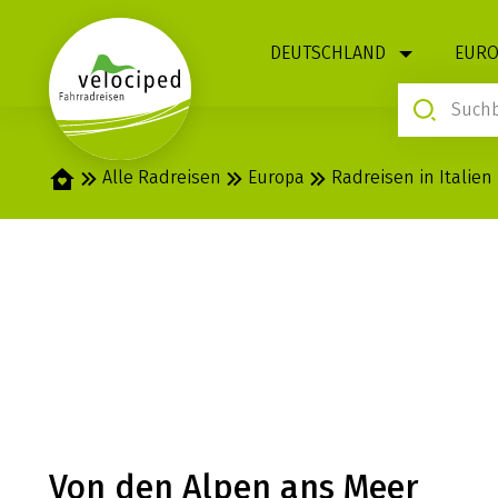
1
DEUTSCHLAND
EURO
Startseite
Alle Radreisen
Europa
Radreisen in Italien
ALPE-ADRIA: S
GRADO
Von den Alpen ans Meer