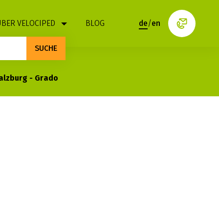
ÜBER VELOCIPED
BLOG
de
/
en
SUCHE
alzburg - Grado