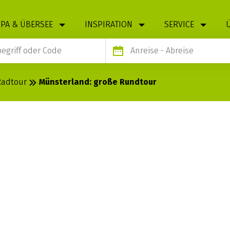
PA & ÜBERSEE
INSPIRATION
SERVICE
Anreise
- Abreise
Radtour
Münsterland: große Rundtour
GROSSE R