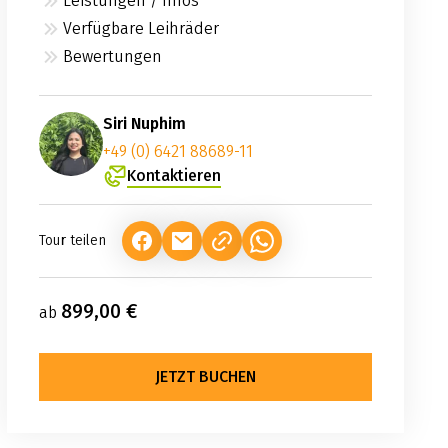
Leistungen / Infos
Verfügbare Leihräder
Bewertungen
Siri Nuphim
+49 (0) 6421 88689-11
Kontaktieren
Tour teilen
(LINK ÖFFNET IN NEUEM TAB)
(LINK ÖFFNET IN NEUEM TAB)
(LINK ÖFFNET IN NEUEM TA
899,00 €
ab
JETZT BUCHEN