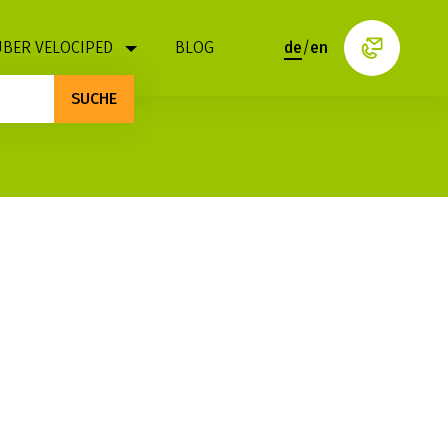
ÜBER VELOCIPED
BLOG
de
/
en
SUCHE