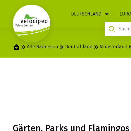
1
DEUTSCHLAND
EURO
Startseite
Alle Radreisen
Deutschland
Münsterland 
MÜNSTERLAND: 
UNDTOUR
Gärten, Parks und Flamingos