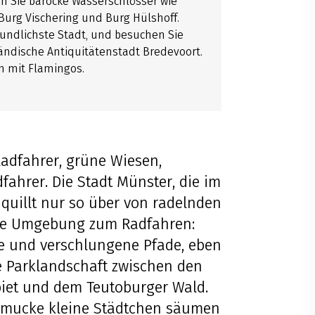
n Sie barocke Wasserschlösser wie
 Burg Vischering und Burg Hülshoff.
undlichste Stadt, und besuchen Sie
ländische Antiquitätenstadt Bredevoort.
n mit Flamingos.
Radfahrer, grüne Wiesen,
ahrer. Die Stadt Münster, die im
 quillt nur so über von radelnden
die Umgebung zum Radfahren:
e und verschlungene Pfade, eben
ne Parklandschaft zwischen den
iet und dem Teutoburger Wald.
chmucke kleine Städtchen säumen