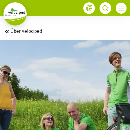
1
Über Velociped