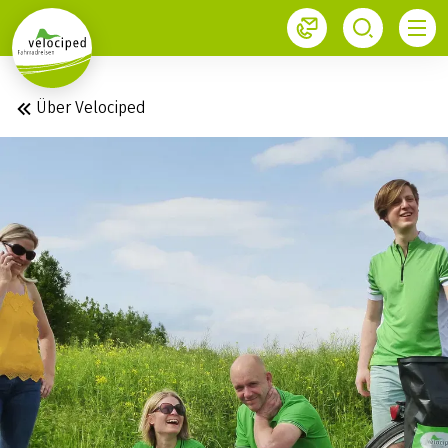
1
Über Velociped