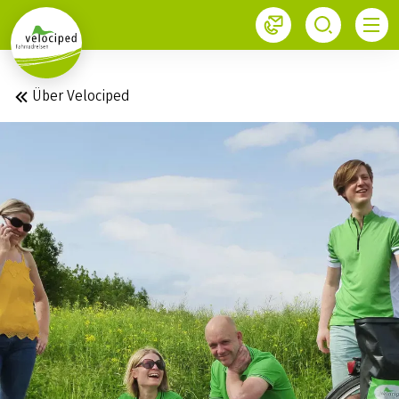
1
Über Velociped