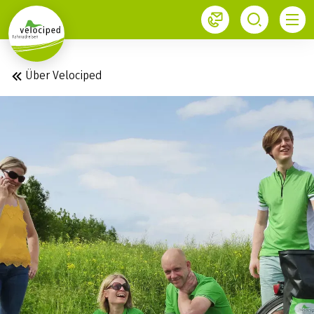
1
Über Velociped