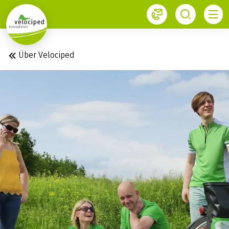
1
Über Velociped