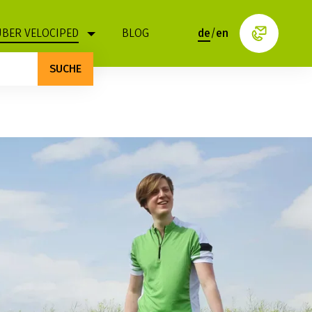
ÜBER VELOCIPED
BLOG
de
/
en
SUCHE