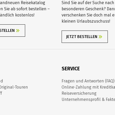
randneuen Reisekatalog
Sind Sie auf der Suche nac
n Sie ab sofort bestellen –
besonderen Geschenk? Dan
ändlich kostenlos!
verschenken Sie doch mal e
kleinen Urlaubszuschuss!
ESTELLEN
JETZT BESTELLEN
SERVICE
nd
Fragen und Antworten (FAQ)
Original-Touren
Online-Zahlung mit Kreditka
f
Reiseversicherung
Unternehmensprofil & Fakt