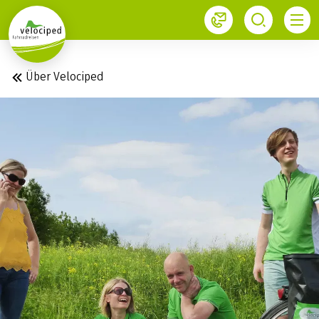
1
Über Velociped