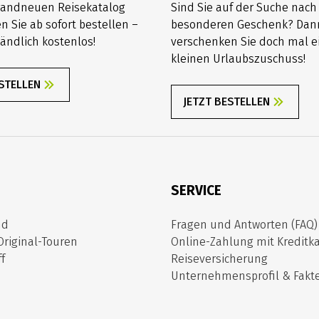
randneuen Reisekatalog
Sind Sie auf der Suche nac
n Sie ab sofort bestellen –
besonderen Geschenk? Dan
ändlich kostenlos!
verschenken Sie doch mal e
kleinen Urlaubszuschuss!
ESTELLEN
JETZT BESTELLEN
SERVICE
nd
Fragen und Antworten (FAQ)
Original-Touren
Online-Zahlung mit Kreditka
f
Reiseversicherung
Unternehmensprofil & Fakt