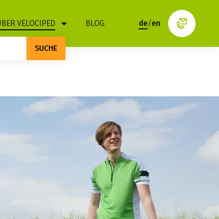
ÜBER VELOCIPED
BLOG
de
/
en
SUCHE