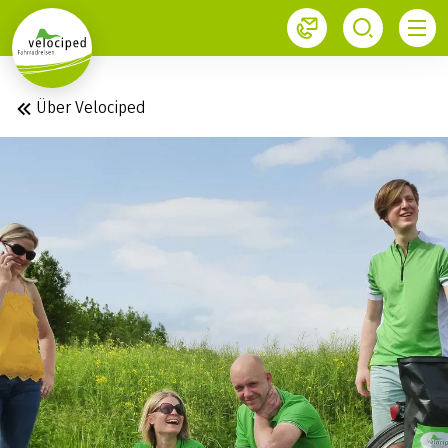
1
Über Velociped