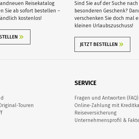
randneuen Reisekatalog
Sind Sie auf der Suche nac
n Sie ab sofort bestellen –
besonderen Geschenk? Dan
ändlich kostenlos!
verschenken Sie doch mal e
kleinen Urlaubszuschuss!
ESTELLEN
JETZT BESTELLEN
SERVICE
nd
Fragen und Antworten (FAQ)
Original-Touren
Online-Zahlung mit Kreditka
f
Reiseversicherung
Unternehmensprofil & Fakt