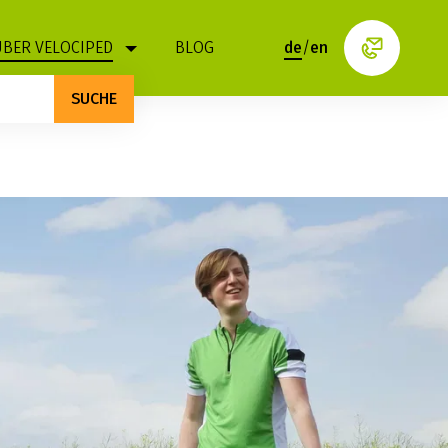
ÜBER VELOCIPED
BLOG
de
/
en
SUCHE